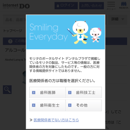
お問い合わせ
ログイン
メニュー
ページ数
詳細
トップページ
アルコールランプ&トレー 小
この商品に関するお問い合わせ
アルコールランプ&トレー 小
モリタのポータルサイト デンタルプラザで掲載し
Alcohol Lamp & Tray
ているモリタの製品、サービス等の情報は、医療
関係者の方を対象にしたものです。一般の方に対
する情報提供サイトではありません。
品目コード
201190241
医療関係者の方は職種を選択ください。
JAN/EANコード
4560241644808
標準価格
価格の確認は『
ログイン
』してご
覧ください。
≫
医療関係者でない方はこちら
ネット会員登録がまだの方は『
こ
ちら
』より登録ください。