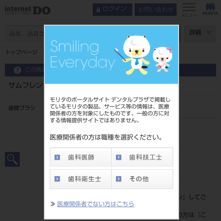
お問い合わせ
ログイン
メニュー
ページ数
詳細
トップページ
サムフレンド プチ歯間ブラシL型 #L 10ｲﾘ
この商品に関するお問い合わせ
サムフレンド プチ歯間ブラシL型 #L 10ｲﾘ
モリタのポータルサイト デンタルプラザで掲載し
ているモリタの製品、サービス等の情報は、医療
歯間ブラシ
関係者の方を対象にしたものです。一般の方に対
する情報提供サイトではありません。
品目コード
206590433L
医療関係者の方は職種を選択ください。
JAN/EANコード
4997070015750
標準価格
価格の確認は『
ログイン
』してご
≫
医療関係者でない方はこちら
覧ください。
ネット会員登録がまだの方は『
こ