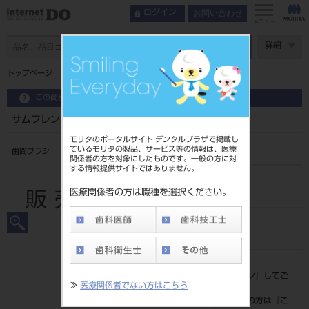
お問い合わせ
ログイン
メニュー
ページ数
詳細
トップページ
サムフレンド プチ歯間ブラシL型 指導用 #S 50ｲﾘ
この商品に関するお問い合わせ
サムフレンド プチ歯間ブラシL型 指導用 #S 50ｲﾘ
モリタのポータルサイト デンタルプラザで掲載し
ているモリタの製品、サービス等の情報は、医療
歯間ブラシ
関係者の方を対象にしたものです。一般の方に対
する情報提供サイトではありません。
品目コード
206590434S
医療関係者の方は職種を選択ください。
JAN/EANコード
4997070015835
標準価格
価格の確認は『
ログイン
』してご
≫
医療関係者でない方はこちら
覧ください。
ネット会員登録がまだの方は『
こ