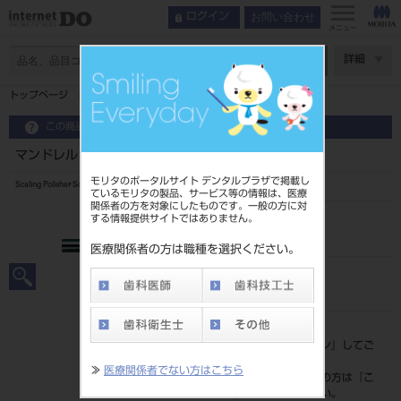
お問い合わせ
ログイン
メニュー
ページ数
詳細
トップページ
マンドレル 1301 12入 （ヤング）
この商品に関するお問い合わせ
マンドレル 1301 12入 （ヤング）
モリタのポータルサイト デンタルプラザで掲載し
Scaling Polisher Scaling Brush Mandrel
ているモリタの製品、サービス等の情報は、医療
関係者の方を対象にしたものです。一般の方に対
する情報提供サイトではありません。
品目コード
2065907071301
医療関係者の方は職種を選択ください。
JAN/EANコード
4560301443365
標準価格
価格の確認は『
ログイン
』してご
覧ください。
≫
医療関係者でない方はこちら
ネット会員登録がまだの方は『
こ
ちら
』より登録ください。