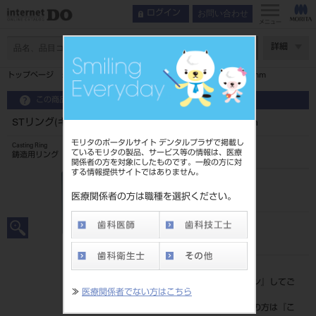
お問い合わせ
ログイン
メニュー
ページ数
詳細
トップページ
STリング(キャスティングリング) LM φ32×H50mm
この商品に関するお問い合わせ
STリング(キャスティングリング) LM φ32×H50mm
モリタのポータルサイト デンタルプラザで掲載し
Casting Ring
ているモリタの製品、サービス等の情報は、医療
鋳造用リング
関係者の方を対象にしたものです。一般の方に対
する情報提供サイトではありません。
品目コード
201040205
医療関係者の方は職種を選択ください。
JAN/EANコード
4580281332053
標準価格
価格の確認は『
ログイン
』してご
≫
医療関係者でない方はこちら
覧ください。
ネット会員登録がまだの方は『
こ