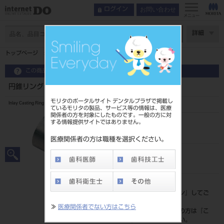
お問い合わせ
ログイン
メニュー
ページ数
詳細
トップページ
円錐リング M
この商品に関するお問い合わせ
円錐リング M
モリタのポータルサイト デンタルプラザで掲載し
Inlay Casting Ring（Cone）
ているモリタの製品、サービス等の情報は、医療
関係者の方を対象にしたものです。一般の方に対
する情報提供サイトではありません。
品目コード
201020455
医療関係者の方は職種を選択ください。
JAN/EANコード
4560216355456
標準価格
価格の確認は『
ログイン
』してご
覧ください。
≫
医療関係者でない方はこちら
ネット会員登録がまだの方は『
こ
ちら
』より登録ください。