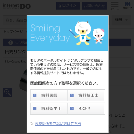
お問い合わせ
ログイン
メニュー
ページ数
詳細
トップページ
円筒リング 3個組（L・M・S）
この商品に関するお問い合わせ
円筒リング 3個組（L・M・S）
モリタのポータルサイト デンタルプラザで掲載し
Inlay Casting Ring（Cylinder）
ているモリタの製品、サービス等の情報は、医療
関係者の方を対象にしたものです。一般の方に対
する情報提供サイトではありません。
品目コード
201020461
医療関係者の方は職種を選択ください。
JAN/EANコード
4560216355319
標準価格
価格の確認は『
ログイン
』してご
覧ください。
≫
医療関係者でない方はこちら
ネット会員登録がまだの方は『
こ
ちら
』より登録ください。