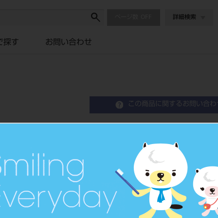
ページ数
詳細検索
で探す
お問い合わせ
この商品に関するお問い合わ
円筒リング S
Inlay Casting Ring（Cylinder）
品目コード
2010204
JAN/EANコード
4560216