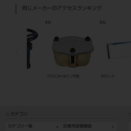
同じメーカーのアクセスランキング
7
8
位
位
ンチ 底抜型
回転トレー 局部用 穴アキ 1入
綿花容器 2連
カテゴリ
カテゴリ一覧
診療用設備機器