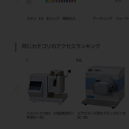
ォーマー ＃1
ビタＹＺ Ｔ カラーリング リキ
キッズクラウン with リング 
ッドセット ニュートラル １００
入 上顎左側D4
ｍＬ
同じカテゴリのアクセスランキング
7
8
位
位
器（CM-30）
ナショナル ブローパイプ
エアロマーズSV専用冷却水循環
ニット