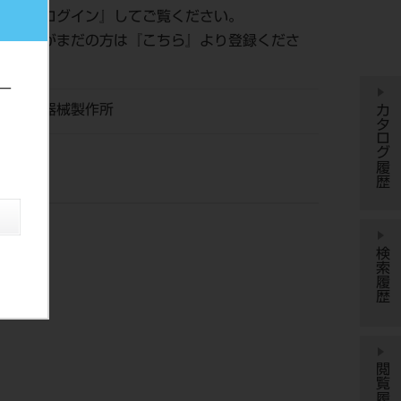
認は『
ログイン
』してご覧ください。
員登録がまだの方は『
こちら
』より登録くださ
ー
カタログ履歴
川歯科器械製作所
検索履歴
閲覧履歴