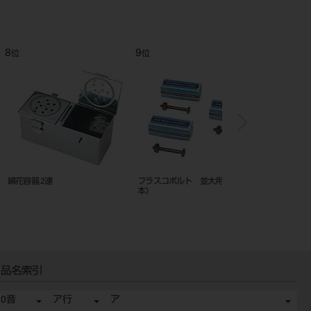
12
1
位
位
5インチ型
フラスコ 特大底抜型
フラスコボルト 5イン
（55mm×1本、50mm×
品名索引
50音
ア行
ア