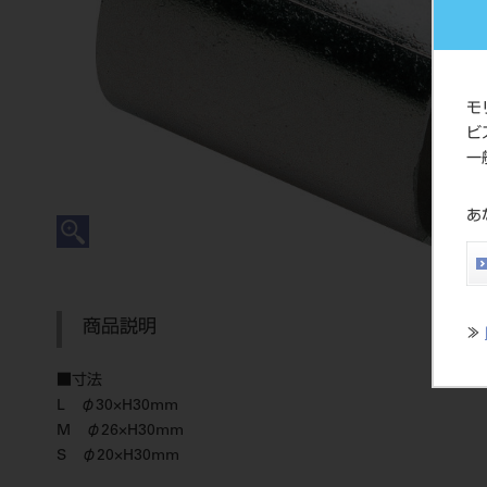
モ
ビ
一
あ
商品説明
≫
■寸法
L φ30×H30mm
M φ26×H30mm
S φ20×H30mm