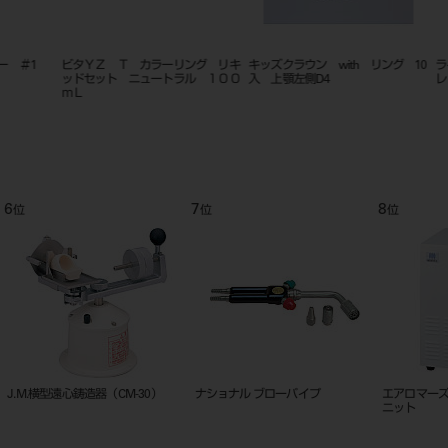
10
ライカ Ivesta3D リング照明 フ
ライカ Ivesta3E リング照明 フ
円筒リン
レックスアーム
レックスアーム
9
10
11
位
位
位
ユ
サーモトロール用 カーボンルツ
エアロマーズ用カーボンルツボ SC-
アーチリ
ボ SC-400C
250C
L