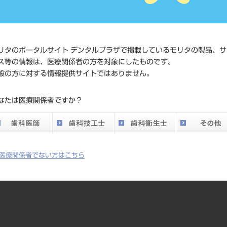
価格の確
標準価格
ネット会
い。
リタのポータルサイト デンタルプラザで掲載しているモリタの製品、サ
メーカー
（株）石
ス等の情報は、医療関係者の方を対象にしたものです。
般の方に対する情報提供サイトではありません。
DO vol.26 掲載ペー
616
なたは医療関係者ですか？
ジ
医療関係者でない方はこちら