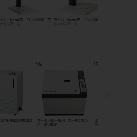
グ 3個組（L・M・S）
円筒リング L
円筒リング M
12
1
位
位
ング No.1 全顎 単品
セラミックリボン NEW
サーモトロールⅢ
30mm×10m