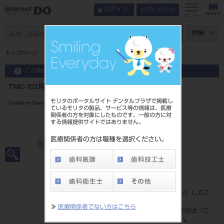
お問い合わせ
ログイン
メニュー
ページ数
詳細
トップページ
TMC-102用 カーボンルツボ
この商品に関するお問い合わせ
TMC-102用 カーボンルツボ
モリタのポータルサイト デンタルプラザで掲載し
Crusible for Spacetron
ているモリタの製品、サービス等の情報は、医療
関係者の方を対象にしたものです。一般の方に対
する情報提供サイトではありません。
品目コード
201030525
医療関係者の方は職種を選択ください。
JAN/EANコード
4900541322943
標準価格
価格の確認は『
ログイン
』してご
覧ください。
≫
医療関係者でない方はこちら
ネット会員登録がまだの方は『
こ
ちら
』より登録ください。