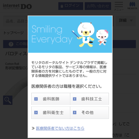
お問い合わせ
ログイン
メニュー
ページ数
詳細
トップページ
パロティスロール ♯5
この商品に関するお問い合わせ
パロティスロール ♯5
モリタのポータルサイト デンタルプラザで掲載し
Cotton Roll
ているモリタの製品、サービス等の情報は、医療
形状記憶型ロングワッテ
関係者の方を対象にしたものです。一般の方に対
する情報提供サイトではありません。
品目コード
2067106515
医療関係者の方は職種を選択ください。
JAN/EANコード
4580195081917
標準価格
価格の確認は『
ログイン
』してご
≫
医療関係者でない方はこちら
覧ください。
ネット会員登録がまだの方は『
こ