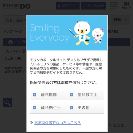
お問い合わせ
ログイン
メニュー
ページ数
詳細
トップページ
スーパーダイヤフレックス トランスヴィデント 353F190
この商品に関するお問い合わせ
スーパーダイヤフレックス トランスヴィデント
353F190
モリタのポータルサイト デンタルプラザで掲載し
ているモリタの製品、サービス等の情報は、医療
関係者の方を対象にしたものです。一般の方に対
Diamond Discs
歯科技工用ダイヤモンド研削材
する情報提供サイトではありません。
医療関係者の方は職種を選択ください。
品目コード
206710979190
JAN/EANコード
4580191034108
標準価格
≫
医療関係者でない方はこちら
価格の確認は『
ログイン
』してご
覧ください。