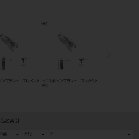
12
1
位
位
スクリュードライバー
イージーアバットメント２０°ロン
ジンジバルフォーマー 
グ（単品）
ｂｅ）
品名索引
50音
ア行
ア