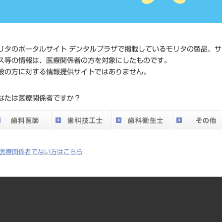
価格の確
標準価格
ネット会
い。
リタのポータルサイト デンタルプラザで掲載しているモリタの製品、サ
ス等の情報は、医療関係者の方を対象にしたものです。
メーカー
トーメン
般の方に対する情報提供サイトではありません。
DO vol.26 掲載ペー
なたは医療関係者ですか？
386
ジ
医療関係者でない方はこちら