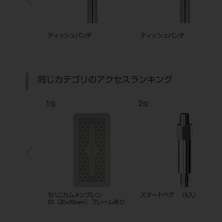
 3．5
ティッシュパンチ 4．0
ティッシュコンディショナーC
粉材 50g
同じカテゴリのアクセスランキング
7
8
位
位
310L（LEDラ
バキュームチップアダプター
エレメント（ＲＴ）