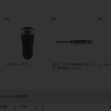
9
10
11
位
位
位
クト
イニセルインプラント エレメント
ボーンカウンタードリル
ＭＯＮＯ
MC
メーカー名索引
50音
ア行
ア