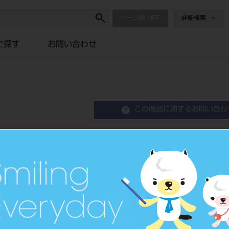
ページ数
詳細検索
で探す
お問い合わせ
この商品に関するお問い合わ
ティッシュパンチ 5．0
Tissue Punch
穿孔器
品目コード
2067600
JAN/EANコード
7640156