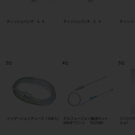
PC
ティッシュコンディショナー フレ
ティッシュコンディショナー フレ
ティッシ
クトン （液） 100mL
クトン （粉末） 100g
9
10
11
位
位
位
スマ－トペグマウント （5入）＃
コンタクト（ＲＴ）
SPIイン
100345
グ（骨内部