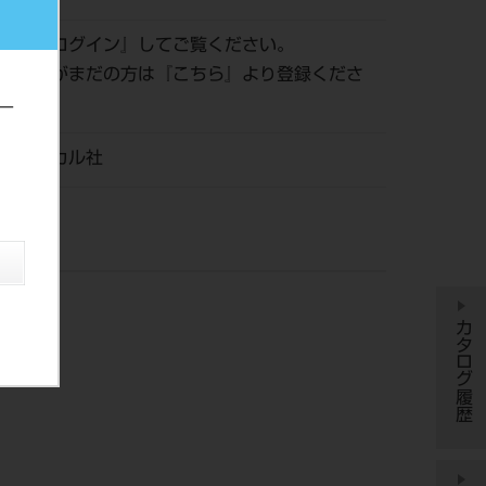
認は『
ログイン
』してご覧ください。
員登録がまだの方は『
こちら
』より登録くださ
ー
メディカル社
カタログ履歴