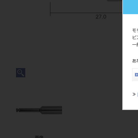
モ
ビ
一
あ
≫