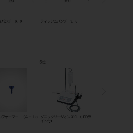
ュパンチ
ティッシュパンチ
ティッシュパンチ 4．5
12
1
位
位
プラント除去用ドリルロン
イニセルインプラント エレメント
Tiハニカムメンブレン
φ3．5mm）
LC
S1（20×10mm） フレ