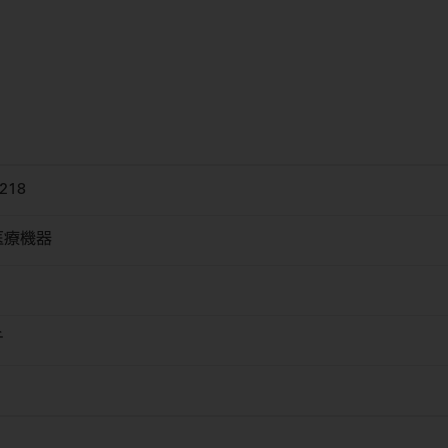
218
医療機器
チ