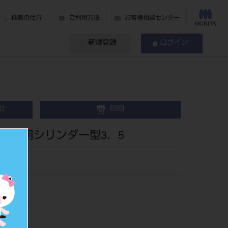
検索の仕方
ご利用方法
お客様相談センター
新規登録
ログイン
せ
印刷
レー用シリンダー型3．5
883.5
475708