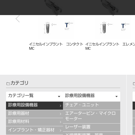
ント エレメント
イニセルインプラント コンタクト
イニセルインプラント エレメ
MC
MC
カテゴリ
カテゴリ一覧
診療用設備機器
診療用設備機器
チェア・ユニット
診療用器材
エアータービン・マイクロ
モーター
診療用材料
レーザー装置
インプラント・矯正器材