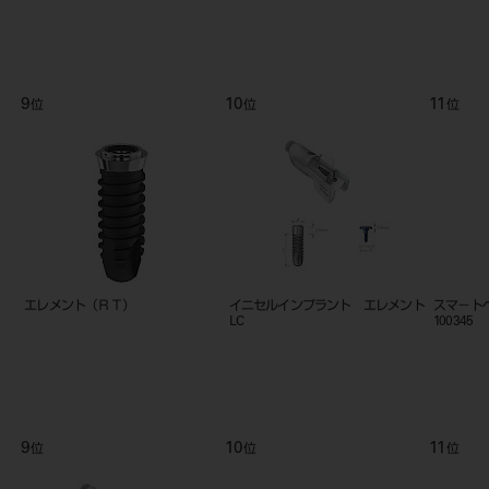
9
10
11
位
位
位
エレメント（ＲＴ）
イニセルインプラント エレメント
スマ－ト
LC
100345
9
10
11
位
位
位