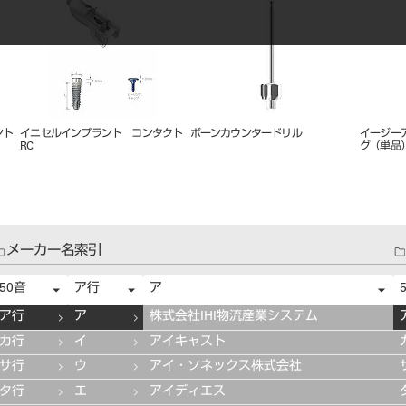
ント
イニセルインプラント コンタクト
ボーンカウンタードリル
イージー
RC
グ（単品
メーカー名索引
50音
ア行
ア
ア行
ア
株式会社IHI物流産業システム
カ行
イ
アイキャスト
サ行
ウ
アイ・ソネックス株式会社
タ行
エ
アイディエス