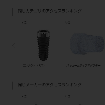
同じカテゴリのアクセスランキング
7
8
位
位
310L（LEDラ
コンタクト（ＲＴ）
バキュームチップアダプター
同じメーカーのアクセスランキング
7
8
位
位