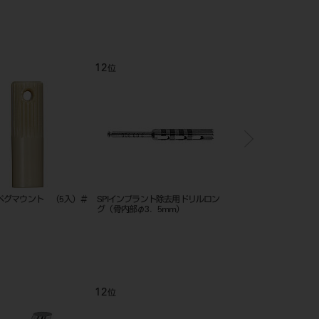
12
1
位
位
ペグマウント （5入）＃
SPIインプラント除去用ドリルロン
Tiハニカムメンブレン
グ（骨内部φ3．5mm）
S1（20×10mm） フレ
12
1
位
位