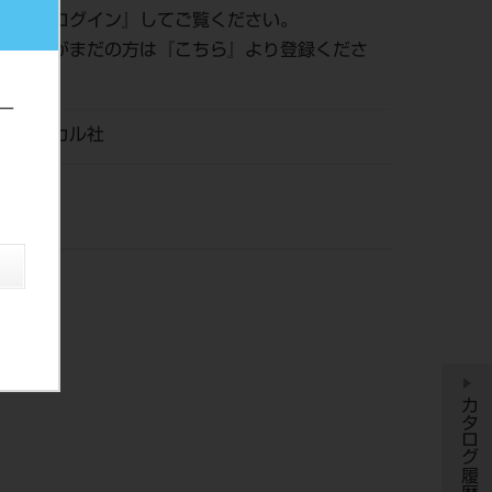
認は『
ログイン
』してご覧ください。
員登録がまだの方は『
こちら
』より登録くださ
ー
メディカル社
カタログ履歴