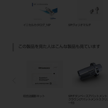
イニセルカタログ_16P
SPIヴォリオマルチ
この製品を見た人はこんな製品も見ています
バー アクリリッ
咬合法撮影キット
SPIチタンベースアバットメン
1551
クラウン(アバットメントスクリ
ー付)