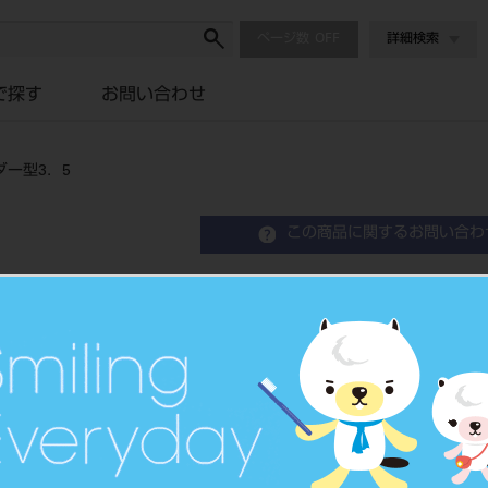
ページ数
詳細検索
で探す
お問い合わせ
ー型3．5
この商品に関するお問い合わ
印象コーピングオープント
Impression Coping
品目コード
2067600
JAN/EANコード
7640156