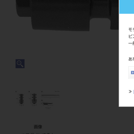
モ
ビ
一
あ
≫
画像