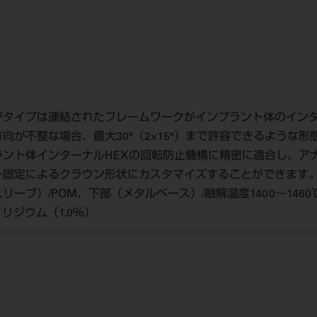
ジタイプは連結されたフレームワークがインプラント体のインタ
向が不整な場合、最大30°（2×15°）まで許容できるような
ラント体インターナルHEXの回転防止機構に精密に適合し、ア
ー固定によるクラウン形状にカスタマイズすることができます
ーブ）/POM、下部（メタルベース）/融解温度1400～1460℃
イリジウム（1.0％）