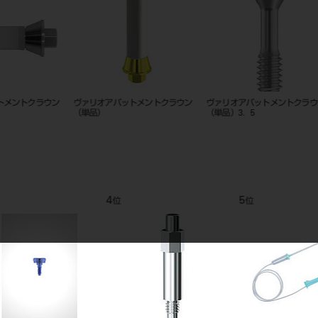
）
エンド用 往復回転コントラ －１
ニューイージーアバットメント シ
ヴァリオ
５０°／３０°単品 ＃
ョート（単品）4．5／6
（単品）
9
10
11
位
位
位