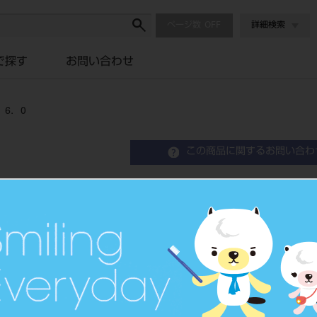
ページ数
詳細検索
で探す
お問い合わせ
6．0
この商品に関するお問い合わ
ヴァリオアバットメントク
Implant Abutment
品目コード
2067601
JAN/EANコード
7640156