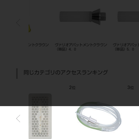
メントクラウン
イージーアバットメント２０°ショ
ミリングアバットメント（単品
ート（単品）
同じカテゴリのアクセスランキング
7
8
位
位