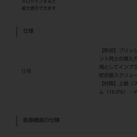
※ログインすると
拡大表示できます
仕様
【形状】ブリッ
ント同士の埋入方
用としてインプ
仕様
咬合面スクリュ
【材質】上部（スリ
ム（15.0％）・
医療機器の分類