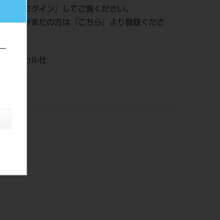
認は『
ログイン
』してご覧ください。
員登録がまだの方は『
こちら
』より登録くださ
ー
メディカル社