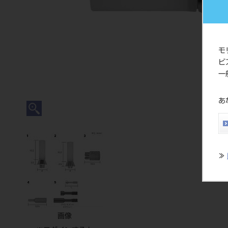
モ
ビ
一
あ
≫
画像