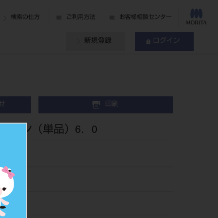
検索の仕方
ご利用方法
お客様相談センター
新規登録
ログイン
せ
印刷
ラウン（単品）6．0
146.0
476187