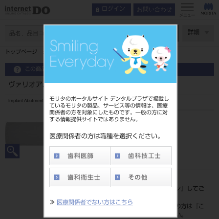
お問い合わせ
ログイン
メニュー
ページ数
詳細
トップページ
ヴァリオアバットメントブリッジ（単品）3．5
この商品に関するお問い合わせ
ヴァリオアバットメントブリッジ（単品）3．5
モリタのポータルサイト デンタルプラザで掲載し
Implant Abutment
ているモリタの製品、サービス等の情報は、医療
関係者の方を対象にしたものです。一般の方に対
する情報提供サイトではありません。
品目コード
2067601153.5
医療関係者の方は職種を選択ください。
JAN/EANコード
7640156476262
標準価格
価格の確認は『
ログイン
』してご
覧ください。
≫
医療関係者でない方はこちら
ネット会員登録がまだの方は『
こ
ちら
』より登録ください。