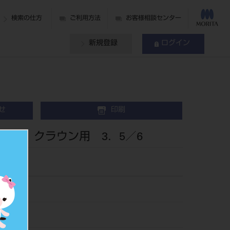
検索の仕方
ご利用方法
お客様相談センター
新規登録
ログイン
せ
印刷
プ クラウン用 3．5／6
173.5/6
475982