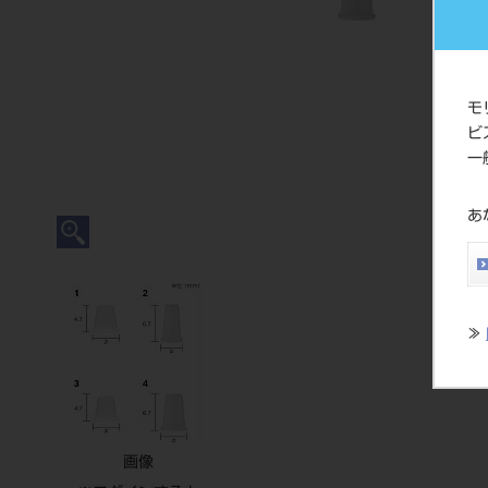
モ
ビ
一
あ
≫
画像