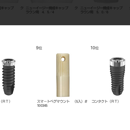
 ク
ニューイージー焼成キャップ ク
ニューイージー焼成キャップ ク
ニューイ
ラウン用 4．5／4
ラウン用 5．0／6
ウン用
9
10
11
位
位
位
スマ－トペグマウント （5入）＃
コンタクト（ＲＴ）
SPIイン
100345
グ（骨内部