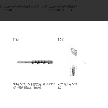
ージー焼成キャップ クラ
ニューイージー焼成キャップ ク
ニューイージー焼成キ
ラウン用 3．5／4
ラウン用 4．0／6
12
1
位
位
プラント除去用ドリルロン
イニセルインプラント エレメント
Tiハニカムメンブレン
φ3．5mm）
LC
S1（20×10mm） フレ