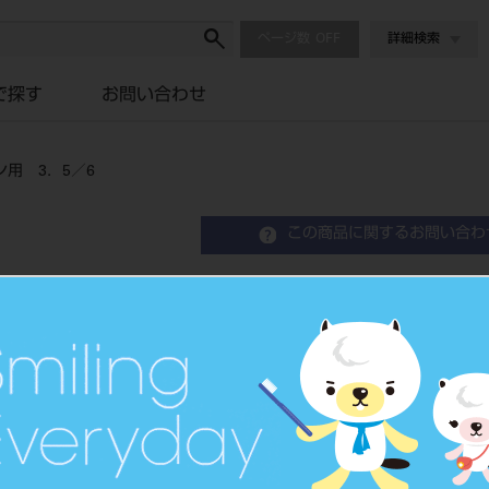
ページ数
詳細検索
で探す
お問い合わせ
用 3．5／6
この商品に関するお問い合わ
ニューイージー焼成キャッ
Implant Abutment
品目コード
2067602
JAN/EANコード
7640156