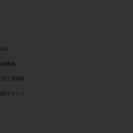
225
医療機器
ト技工用器材
焼成キャップ