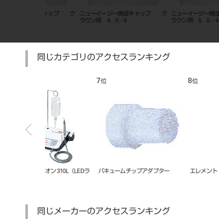
焼成キャップ ク
ニューイージー焼成キャップ ク
ニューイージー焼成キャップ
4
ラウン用 4．0／4
ラウン用 5．0／4
同じカテゴリのアクセスランキング
7
8
位
位
310L（LEDラ
バキュームチップアダプター
エレメント（ＲＴ）
同じメーカーのアクセスランキング