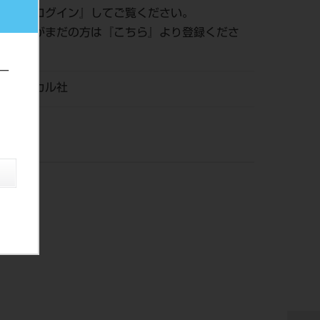
認は『
ログイン
』してご覧ください。
員登録がまだの方は『
こちら
』より登録くださ
ー
メディカル社