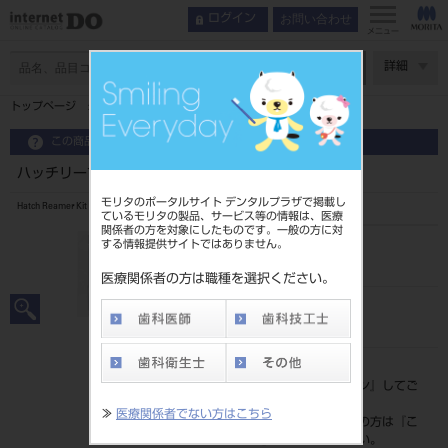
お問い合わせ
ログイン
メニュー
ページ数
詳細
トップページ
ハッチリーマーエクスプレス Φ4．5（緑）
この商品に関するお問い合わせ
ハッチリーマーエクスプレス Φ4．5（緑）
モリタのポータルサイト デンタルプラザで掲載し
Hatch Reamer Kit
ているモリタの製品、サービス等の情報は、医療
関係者の方を対象にしたものです。一般の方に対
する情報提供サイトではありません。
品目コード
2067800224.5
医療関係者の方は職種を選択ください。
JAN/EANコード
4560266534832
標準価格
価格の確認は『
ログイン
』してご
覧ください。
≫
医療関係者でない方はこちら
ネット会員登録がまだの方は『
こ
ちら
』より登録ください。