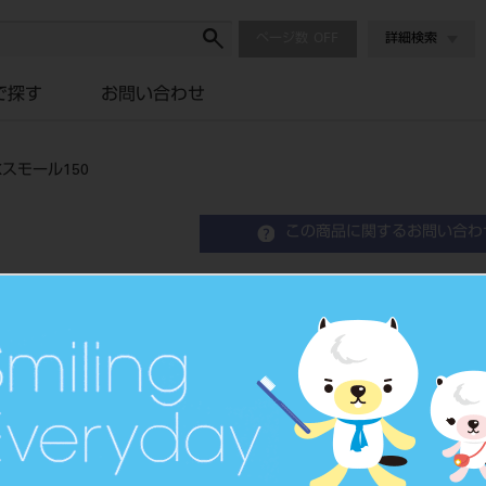
ページ数
詳細検索
で探す
お問い合わせ
スモール150
この商品に関するお問い合わ
コンポジタイト3Dマトリッ
Class Ⅱ Matrix System
歯科用マトリックスバンド
品目コード
2068301
JAN/EANコード
4560266