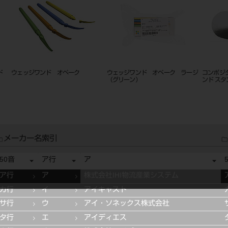
ド
ウェッジワンド オペーク
ウェッジワンド オペーク ラージ
コンポジ
（グリーン）
ンド スタ
メーカー名索引
50音
ア行
ア
ア行
ア
株式会社IHI物流産業システム
カ行
イ
アイキャスト
サ行
ウ
アイ・ソネックス株式会社
タ行
エ
アイディエス