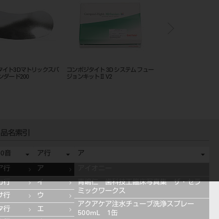
タイト3Dマトリックスバ
コンポジタイト 3D システム フュー
ストラタG システム 
ンダード200
ジョンキットⅡ V2
ット SG-KS-35
品名索引
50音
ア行
ア
ア行
ア
アイオニー
カ行
イ
青嶋仁 歯科技工臨床写真集 ザ・セラ
ミックワークス
サ行
ウ
アクアケア注水チューブ洗浄スプレー
タ行
エ
500mL 1缶