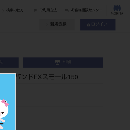
検索の仕方
ご利用方法
お客様相談センター
新規登録
ログイン
せ
印刷
クスバンドEXスモール150
35150
523768