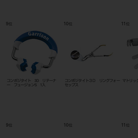
9
10
11
位
位
位
コンポジタイト 3D リテーナ
コンポジタイト３Ｄ リングフォー
マトリッ
ー フュージョンS 1入
セップス
9
10
11
位
位
位