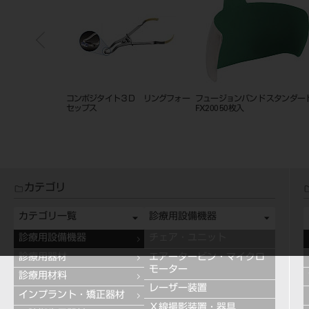
3D リテーナ
コンポジタイト３Ｄ リングフォー
フュージョンバンド スタンダー
S 1入
セップス
FX200 50枚入
カテゴリ
カテゴリ一覧
診療用設備機器
診療用設備機器
チェア・ユニット
診療用器材
エアータービン・マイクロ
モーター
診療用材料
レーザー装置
インプラント・矯正器材
Ｘ線撮影装置・器具