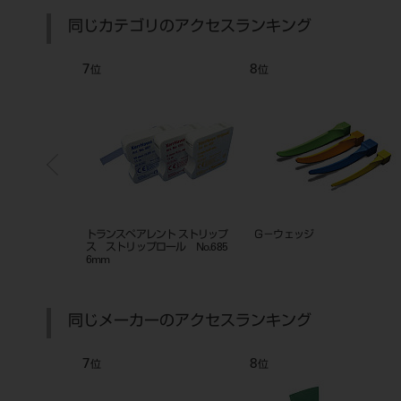
同じカテゴリのアクセスランキング
7
8
位
位
ト ストリップ
トランスペアレント ストリップ
Ｇ－ウェッジ
トリップス
ス ストリップロール No.685
6mm
同じメーカーのアクセスランキング
7
8
位
位