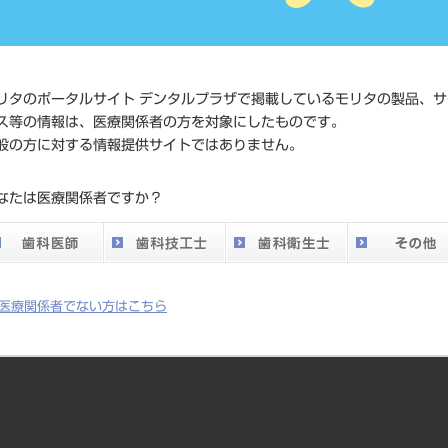
価格の確
標準価格
ネット会
い。
リタのポータルサイト デンタルプラザで掲載しているモリタの製品、サ
ス等の情報は、医療関係者の方を対象にしたものです。
メーカー
ギャリソ
般の方に対する情報提供サイトではありません。
DO vol.26 掲載ペー
なたは医療関係者ですか？
351
ジ
医療関係者でない方はこちら