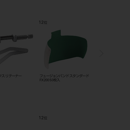
12
1
位
位
クス リテーナー
フュージョンバンド スタンダード
ストラタG システム 
FX200 50枚入
ット SG-KS-35
12
1
位
位