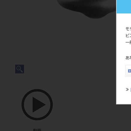
モ
ビ
一
あ
≫