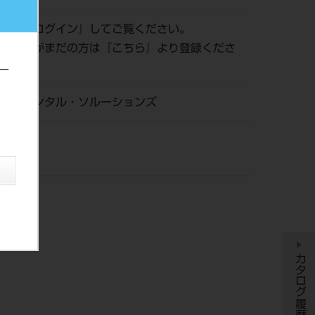
認は『
ログイン
』してご覧ください。
員登録がまだの方は『
こちら
』より登録くださ
ー
ン・デンタル・ソルーションズ
カタログ履歴