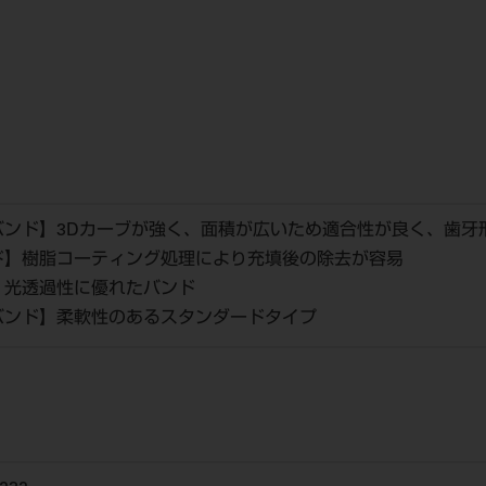
バンド】3Dカーブが強く、面積が広いため適合性が良く、歯牙
ド】樹脂コーティング処理により充填後の除去が容易
】光透過性に優れたバンド
バンド】柔軟性のあるスタンダードタイプ