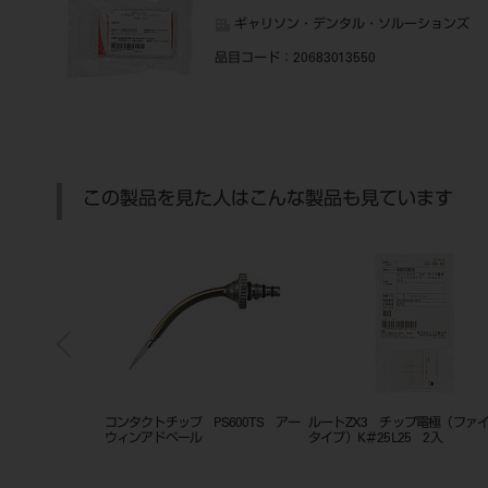
ギャリソン・デンタル・ソルーションズ
品目コード
：20683013550
この製品を見た人はこんな製品も見ています
D マトリックスバ
コンタクトチップ PS600TS アー
ルートZX3 チップ電極（ファ
ウィンアドベール
タイプ）K＃25L25 2入