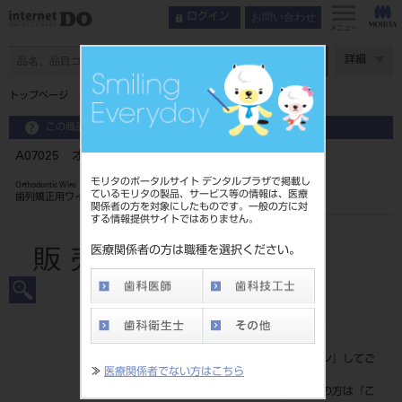
お問い合わせ
ログイン
メニュー
ページ数
詳細
トップページ
A07025 オーソノルワイヤー 016×022 下顎用
この商品に関するお問い合わせ
A07025 オーソノルワイヤー 016×022 下顎用
モリタのポータルサイト デンタルプラザで掲載し
Orthodontic Wire
ているモリタの製品、サービス等の情報は、医療
歯列矯正用ワイヤ
関係者の方を対象にしたものです。一般の方に対
する情報提供サイトではありません。
品目コード
2068503847025
医療関係者の方は職種を選択ください。
JAN/EANコード
4562178793765
標準価格
価格の確認は『
ログイン
』してご
≫
医療関係者でない方はこちら
覧ください。
ネット会員登録がまだの方は『
こ