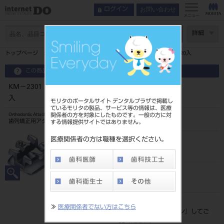
お問い合わせ
ログイン
メニュー
ページ数
詳細
トップページ
KM－2301 1症例キット シナジィーブラケット 20入
この商品に関するお問い合わせ
KM－2301 1症例キット シナジィーブラケット 20
入
モリタのポータルサイト デンタルプラザで掲載し
ているモリタの製品、サービス等の情報は、医療
関係者の方を対象にしたものです。一般の方に対
Orthodontic Attachment
歯列矯正用アタッチメント
する情報提供サイトではありません。
医療関係者の方は職種を選択ください。
品目コード
2068504202301
JAN/EANコード
4560181872668
標準価格
≫
医療関係者でない方はこちら
価格の確認は『
ログイン
』してご
覧ください。