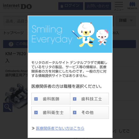
お問い合わせ
ログイン
メニュー
ページ数
詳細
トップページ
KM－7620 1症例キット シナジィーブラケット 20入
この商品に関するお問い合わせ
KM－7620 1症例キット シナジィーブラケット 20
入
モリタのポータルサイト デンタルプラザで掲載し
ているモリタの製品、サービス等の情報は、医療
関係者の方を対象にしたものです。一般の方に対
Orthodontic Attachment
歯列矯正用アタッチメント
する情報提供サイトではありません。
医療関係者の方は職種を選択ください。
品目コード
2068504227620
JAN/EANコード
4560181872514
標準価格
≫
医療関係者でない方はこちら
価格の確認は『
ログイン
』してご
覧ください。