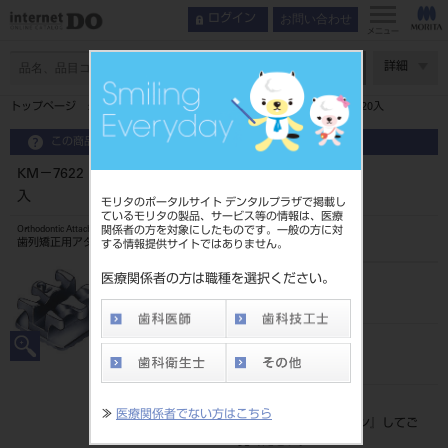
お問い合わせ
ログイン
メニュー
ページ数
詳細
トップページ
KM－7622 1症例キット シナジィーブラケット 20入
この商品に関するお問い合わせ
KM－7622 1症例キット シナジィーブラケット 20
入
モリタのポータルサイト デンタルプラザで掲載し
ているモリタの製品、サービス等の情報は、医療
関係者の方を対象にしたものです。一般の方に対
Orthodontic Attachment
歯列矯正用アタッチメント
する情報提供サイトではありません。
医療関係者の方は職種を選択ください。
品目コード
2068504227622
JAN/EANコード
4560181872538
標準価格
≫
医療関係者でない方はこちら
価格の確認は『
ログイン
』してご
覧ください。