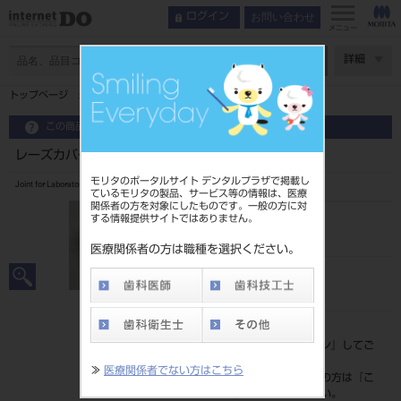
お問い合わせ
ログイン
メニュー
ページ数
詳細
トップページ
レーズカバーⅡ T型ジョイント
この商品に関するお問い合わせ
レーズカバーⅡ T型ジョイント
モリタのポータルサイト デンタルプラザで掲載し
Joint for Laboratory Lathe
ているモリタの製品、サービス等の情報は、医療
関係者の方を対象にしたものです。一般の方に対
する情報提供サイトではありません。
品目コード
201060730
医療関係者の方は職種を選択ください。
JAN/EANコード
4528373091136
標準価格
価格の確認は『
ログイン
』してご
覧ください。
≫
医療関係者でない方はこちら
ネット会員登録がまだの方は『
こ
ちら
』より登録ください。