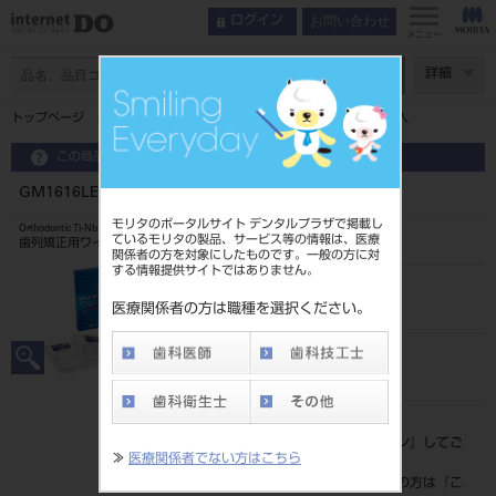
お問い合わせ
ログイン
メニュー
ページ数
詳細
トップページ
GM1616LEゴムメタルナチュラルフォーム1616LE5入
この商品に関するお問い合わせ
GM1616LEゴムメタルナチュラルフォーム1616LE5入
モリタのポータルサイト デンタルプラザで掲載し
Orthodontic Ti-Nb Wire
ているモリタの製品、サービス等の情報は、医療
歯列矯正用ワイヤ
関係者の方を対象にしたものです。一般の方に対
する情報提供サイトではありません。
品目コード
2068506891616LE
医療関係者の方は職種を選択ください。
JAN/EANコード
4571261427302
標準価格
価格の確認は『
ログイン
』してご
≫
医療関係者でない方はこちら
覧ください。
ネット会員登録がまだの方は『
こ