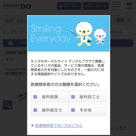
お問い合わせ
ログイン
メニュー
ページ数
詳細
トップページ
GMW1925LE ゴムメタル ナチュラルフォーム ホワイト
この商品に関するお問い合わせ
GMW1925LE ゴムメタル ナチュラルフォーム ホワ
イト
モリタのポータルサイト デンタルプラザで掲載し
ているモリタの製品、サービス等の情報は、医療
関係者の方を対象にしたものです。一般の方に対
Orthodontic Ti-Nb Wire
歯列矯正用ワイヤ
する情報提供サイトではありません。
医療関係者の方は職種を選択ください。
品目コード
2068506971925LE
JAN/EANコード
4571261431989
標準価格
≫
医療関係者でない方はこちら
価格の確認は『
ログイン
』してご
覧ください。