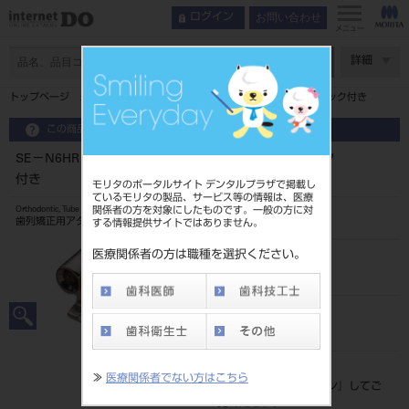
お問い合わせ
ログイン
メニュー
ページ数
詳細
トップページ
SE－N6HR シングルチューブ フック付き
この商品に関するお問い合わせ
SE－N6HR シングルチューブ フック
付き
モリタのポータルサイト デンタルプラザで掲載し
ているモリタの製品、サービス等の情報は、医療
関係者の方を対象にしたものです。一般の方に対
Orthodontic, Tube
歯列矯正用アタッチメント
する情報提供サイトではありません。
医療関係者の方は職種を選択ください。
品目コード
206860202N6HR
JAN/EANコード
4582292353836
標準価格
≫
医療関係者でない方はこちら
価格の確認は『
ログイン
』してご
覧ください。