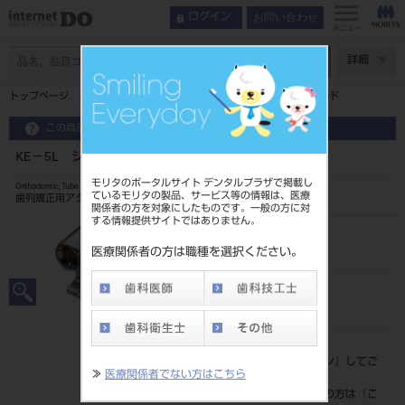
お問い合わせ
ログイン
メニュー
ページ数
詳細
トップページ
KE－5L シングルチューブ 018ロス L7L ウェルド
この商品に関するお問い合わせ
KE－5L シングルチューブ 018ロス L7L ウェルド
モリタのポータルサイト デンタルプラザで掲載し
Orthodontic, Tube
ているモリタの製品、サービス等の情報は、医療
歯列矯正用アタッチメント
関係者の方を対象にしたものです。一般の方に対
する情報提供サイトではありません。
品目コード
206860235L7L
医療関係者の方は職種を選択ください。
JAN/EANコード
4582292355403
標準価格
価格の確認は『
ログイン
』してご
≫
医療関係者でない方はこちら
覧ください。
ネット会員登録がまだの方は『
こ