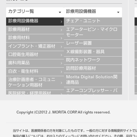
カテゴリ一覧
診療用設備機器
診療用設備機器
チェア・ユニット
診療用器材
エアータービン・マイクロ
モーター
診療用材料
レーザー装置
インプラント・矯正器材
Ｘ線撮影装置・器具
口腔衛生用器材
院内ネットワーク
歯科用薬品
訪問診療用器材
白衣・衛生材料
Morita Digital Solution関
治療計画患者・コミュニ
連商品
ケーション用器材
エアーコンプレッサー・バ
医院経営・経理用器材
キュームモーター
学習用器材
キャビネット
技工用設備機器
Copyright (C)2012 J. MORITA CORP. All rights reserved.
その他の診療用設備機器
技工用器材
技工用材料
当サイトは、医療関係者の方を対象にしたものです。一般の方に対する情報提供サイトで
歯科用金属
製品の購入については、お出入りのディーラーにお問い合わせください。その際、品目コ