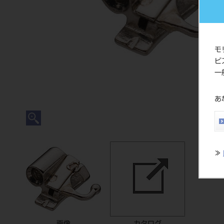
モ
ビ
一
あ
≫