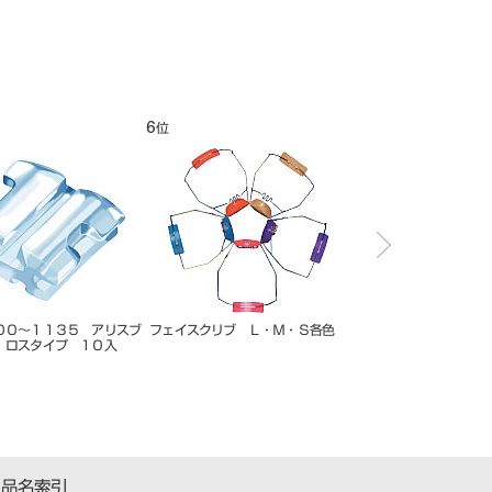
6
7
位
位
００～１１３５ アリスブ
フェイスクリブ Ｌ・Ｍ・Ｓ各色
ハンディトーチ用 ガス
 ロスタイプ １０入
２７６７
品名索引