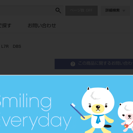
ページ数
詳細検索
で探す
お問い合わせ
L7R DBS
この商品に関するお問い合わ
KE－5BR シングルチュー
Orthodontic, Tube
歯列矯正用アタッチメント
品目コード
2068602
JAN/EANコード
4582292