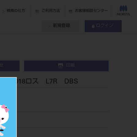
検索の仕方
ご利用方法
お客様相談センター
新規登録
ログイン
せ
印刷
ブ 018ロス L7R DBS
37L7R
355410