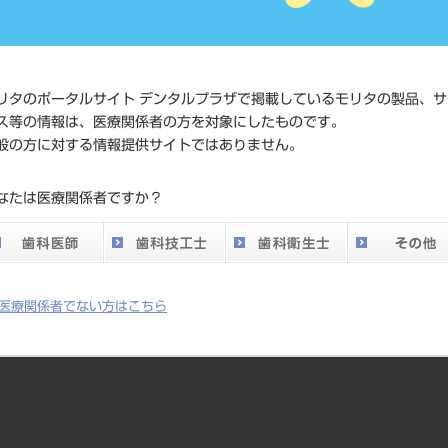
価格の確
標準価格
ネット会
い。
リタのポータルサイト デンタルプラザで掲載しているモリタの製品、サ
ス等の情報は、医療関係者の方を対象にしたものです。
メーカー
株式会社J
般の方に対する情報提供サイトではありません。
DO vol.26 掲載ペー
なたは医療関係者ですか？
428
ジ
医療関係者でない方はこちら