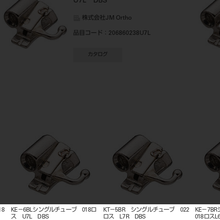
U7L DBS
株式会社JM Ortho
品目コード
：206860238U7L
カタログ
6BLシングルチューブ 018ロ
KT－5BR シングルチューブ 022
KE－7BRシングル
L DBS
ロス L7R DBS
018ロスL6R DBS