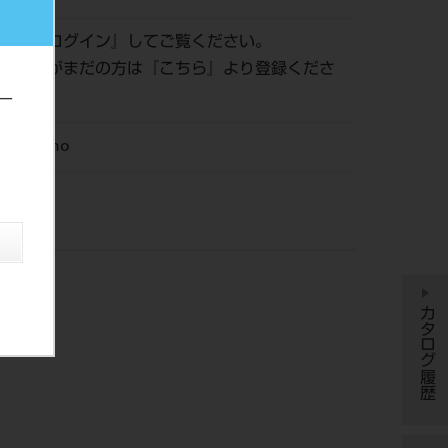
認は『
ログイン
』してご覧ください。
員登録がまだの方は『
こちら
』より登録くださ
ー
M Ortho
カタログ履歴