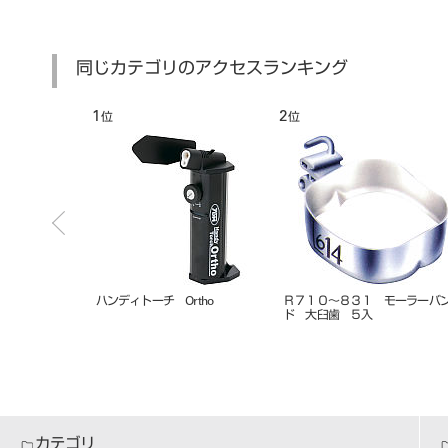
同じカテゴリのアクセスランキング
1
2
位
位
S-31D ダイヤル
ハンディトーチ Ortho
Ｒ７１０～８３１ モーラーバ
ド 大臼歯 ５入
カテゴリ