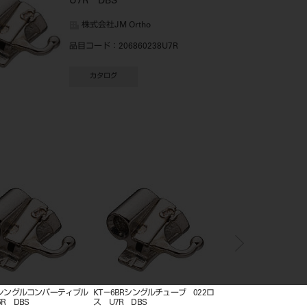
U7R DBS
株式会社JM Ortho
品目コード
：206860238U7R
カタログ
コンバーティブル
KT－6BRシングルチューブ 022ロ
KE－5R シングルチューブ 018ロ
ス U7R DBS
ス L7R ウェルド