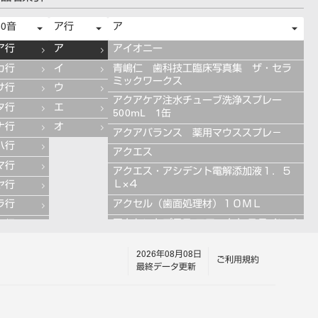
50音
ア行
ア
ア行
ア
アイオニー
カ行
イ
青嶋仁 歯科技工臨床写真集 ザ・セラ
ミックワークス
サ行
ウ
アクアケア注水チューブ洗浄スプレー
タ行
エ
500mL 1缶
ナ行
オ
アクアバランス 薬用マウススプレ－
ハ行
アクエス
マ行
アクエス・アシデント電解添加液１．５
Ｌ×４
ヤ行
アクセル（歯面処理材）１０ＭＬ
ラ行
アクセントプラス エフェクト ステインペ
ワ行
ースト 4g ES11 ブルー
2026年08月08日
アクセントプラス エフェクト ステインペ
ご利用規約
最終データ更新
ースト 4g ES13 グレー
アクセントプラス エフェクト ステインペ
ースト 4g ES10 ライラック