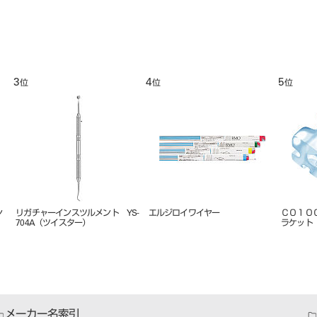
3
4
5
位
位
位
ン
リガチャーインスツルメント YS-
エルジロイワイヤー
Ｃ０１０
704A（ツイスター）
ラケット
メーカー名索引