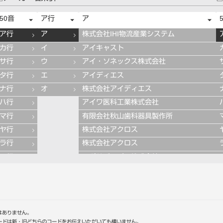
50音
ア行
ア
ア行
ア
株式会社IHI物流産業システム
カ行
イ
アイキャスト
サ行
ウ
アイ・ソネックス株式会社
タ行
エ
アイディエス
ナ行
オ
株式会社アイディエス
ハ行
アイワ医科工業株式会社
マ行
有限会社秋山歯科器具製作所
ヤ行
株式会社アクロス
ラ行
株式会社アクロス
ワ行
アグサジャパン株式会社
株式会社アスカメディカル
アドデント
アバロン
APT社
はありません。
ードは新・旧どちらのコードをお伝えいただいても構いません。