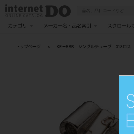
カテゴリ
メーカー名・品名索引
スクロール
トップページ
KE－5BR シングルチューブ 018ロス 