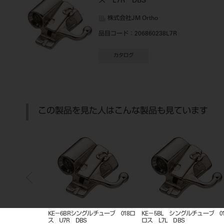
ス L7R DBS
株式会社JM Ortho
品目コード
：206860238L7R
カタログ
この製品を見た人はこんな製品も見ています
018ロ
KE－6BRシングルチューブ 018ロ
KE－5BL シングルチューブ 018
KE－
ス U7R DBS
ロス L7L DBS
ス U7