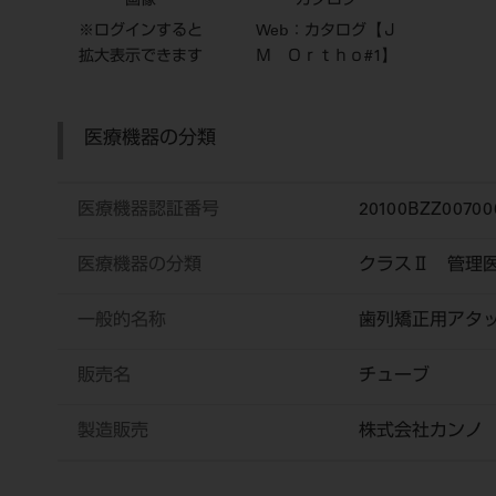
画像
カタログ
※ログインすると
Web：カタログ【Ｊ
拡大表示できます
Ｍ Ｏｒｔｈｏ#1】
医療機器の分類
医療機器認証番号
20100BZZ00700
医療機器の分類
クラスⅡ 管理
一般的名称
歯列矯正用アタ
販売名
チューブ
製造販売
株式会社カンノ