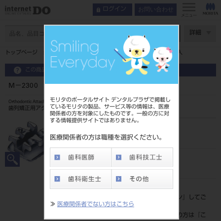
お問い合わせ
ログイン
メニュー
ページ数
詳細
トップページ
M－2300 シナジィー ブラケット ロス 10入
この商品に関するお問い合わせ
M－2300 シナジィー ブラケット ロス 10入
モリタのポータルサイト デンタルプラザで掲載し
Orthodontic Attachment
ているモリタの製品、サービス等の情報は、医療
歯列矯正用アタッチメント
関係者の方を対象にしたものです。一般の方に対
する情報提供サイトではありません。
品目コード
2068603902300
医療関係者の方は職種を選択ください。
JAN/EANコード
4571261421324
標準価格
価格の確認は『
ログイン
』してご
≫
医療関係者でない方はこちら
覧ください。
ネット会員登録がまだの方は『
こ