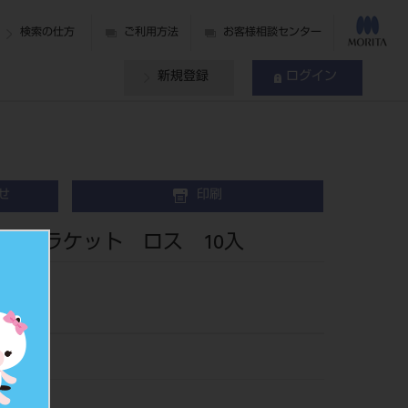
検索の仕方
ご利用方法
お客様相談センター
新規登録
ログイン
せ
印刷
 ブラケット ロス 10入
902303
421355