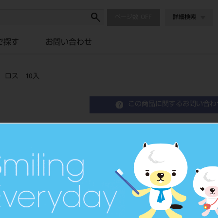
ページ数
詳細検索
で探す
お問い合わせ
ロス 10入
この商品に関するお問い合わ
M－2303 シナジィー
Orthodontic Attachment
歯列矯正用アタッチメント
品目コード
2068603
JAN/EANコード
4571261