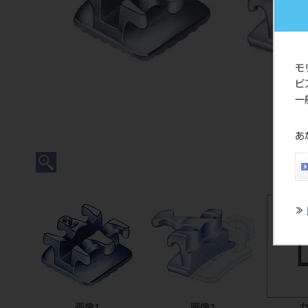
モ
ビ
一
あ
≫