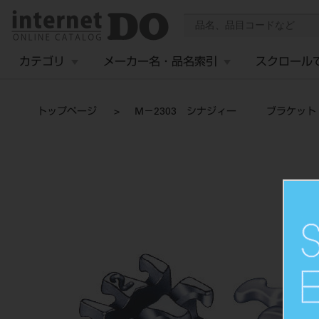
カテゴリ
メーカー名・品名索引
スクロール
トップページ
M－2303 シナジィー ブラケット 