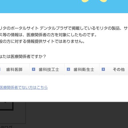
価格の確
標準価格
ネット会
い。
リタのポータルサイト デンタルプラザで掲載しているモリタの製品、サ
ス等の情報は、医療関係者の方を対象にしたものです。
メーカー
株式会社J
般の方に対する情報提供サイトではありません。
DO vol.26 掲載ペー
なたは医療関係者ですか？
426
ジ
医療関係者でない方はこちら