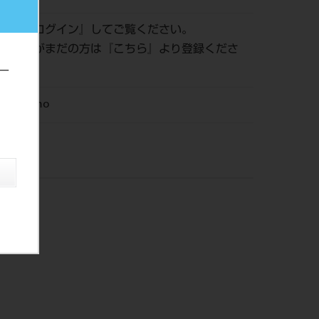
認は『
ログイン
』してご覧ください。
員登録がまだの方は『
こちら
』より登録くださ
ー
M Ortho