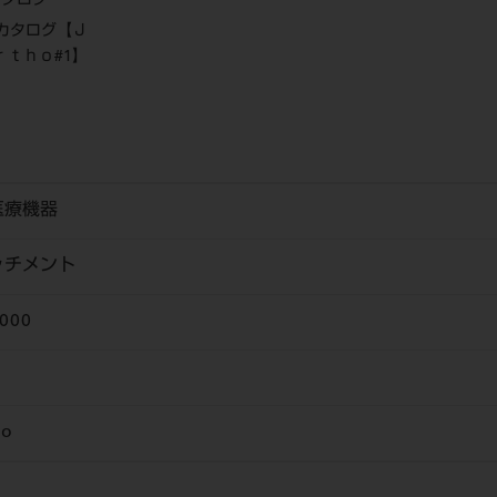
カタログ
：カタログ【Ｊ
ｒｔｈｏ#1】
医療機器
ッチメント
000
o