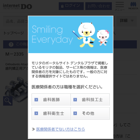
お問い合わせ
ログイン
メニュー
ページ数
詳細
トップページ
M－2335 シナジィー ブラケット ロス 10入
この商品に関するお問い合わせ
M－2335 シナジィー ブラケット ロス 10入
モリタのポータルサイト デンタルプラザで掲載し
Orthodontic Attachment
ているモリタの製品、サービス等の情報は、医療
歯列矯正用アタッチメント
関係者の方を対象にしたものです。一般の方に対
する情報提供サイトではありません。
品目コード
2068603902335
医療関係者の方は職種を選択ください。
JAN/EANコード
4571261421614
標準価格
価格の確認は『
ログイン
』してご
≫
医療関係者でない方はこちら
覧ください。
ネット会員登録がまだの方は『
こ