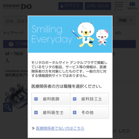
お問い合わせ
ログイン
メニュー
ページ数
詳細
トップページ
M－7606 シナジィーブラケット 10入
この商品に関するお問い合わせ
M－7606 シナジィーブラケット 10
入
モリタのポータルサイト デンタルプラザで掲載し
ているモリタの製品、サービス等の情報は、医療
関係者の方を対象にしたものです。一般の方に対
Orthodontic Attachment
歯列矯正用アタッチメント
する情報提供サイトではありません。
医療関係者の方は職種を選択ください。
品目コード
2068603937606
JAN/EANコード
4571261421256
標準価格
≫
医療関係者でない方はこちら
価格の確認は『
ログイン
』してご
覧ください。