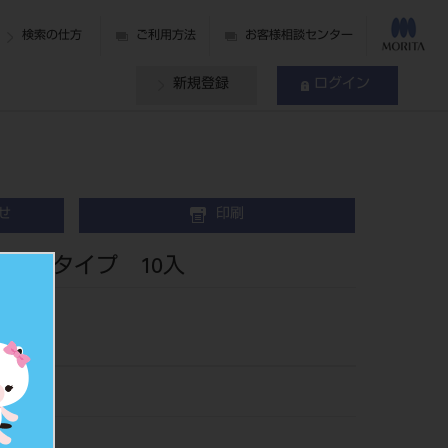
検索の仕方
ご利用方法
お客様相談センター
新規登録
ログイン
せ
印刷
トロスタイプ 10入
401008
427623