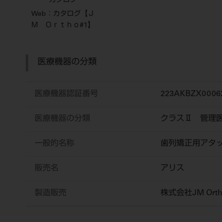
カタログ
Web：カタログ【Ｊ
Ｍ Ｏｒｔｈｏ#1】
医療機器の分類
医療機器認証番号
223AKBZX0006
医療機器の分類
クラスⅡ 管理
一般的名称
歯列矯正用アタ
販売名
アリス
製造販売
株式会社JM Orth