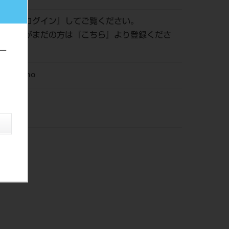
認は『
ログイン
』してご覧ください。
員登録がまだの方は『
こちら
』より登録くださ
ー
M Ortho