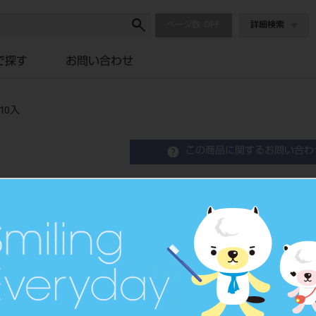
ページ数
詳細検索
で探す
お問い合わせ
10入
この商品に関するお問い合わ
C01008 アリスブラケッ
Orthodontic Attachment
歯列矯正用アタッチメント
品目コード
2068604
JAN/EANコード
4571261