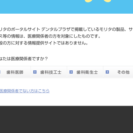
価格の確
標準価格
ネット会
い。
リタのポータルサイト デンタルプラザで掲載しているモリタの製品、サ
ス等の情報は、医療関係者の方を対象にしたものです。
メーカー
株式会社J
般の方に対する情報提供サイトではありません。
DO vol.26 掲載ペー
なたは医療関係者ですか？
425
ジ
医療関係者でない方はこちら