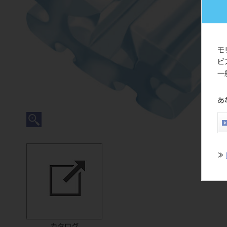
モ
ビ
一
あ
≫