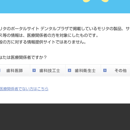
価格の確
標準価格
ネット会
い。
リタのポータルサイト デンタルプラザで掲載しているモリタの製品、サ
ス等の情報は、医療関係者の方を対象にしたものです。
メーカー
株式会社J
般の方に対する情報提供サイトではありません。
DO vol.26 掲載ペー
なたは医療関係者ですか？
425
ジ
医療関係者でない方はこちら