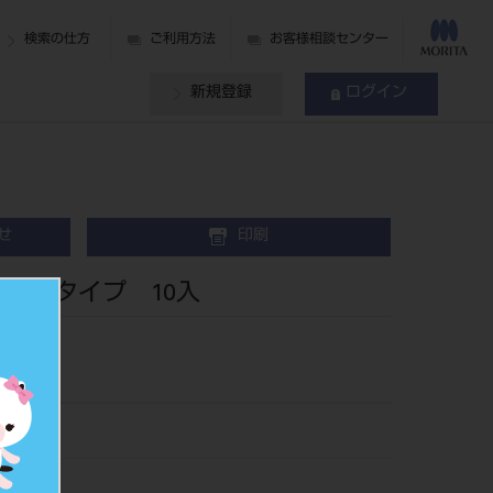
検索の仕方
ご利用方法
お客様相談センター
新規登録
ログイン
せ
印刷
トロスタイプ 10入
401126
427883