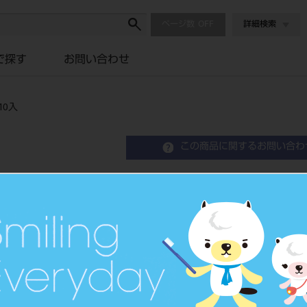
ページ数
詳細検索
で探す
お問い合わせ
10入
この商品に関するお問い合わ
C01126 アリスブラケッ
Orthodontic Attachment
歯列矯正用アタッチメント
品目コード
2068604
JAN/EANコード
4571261