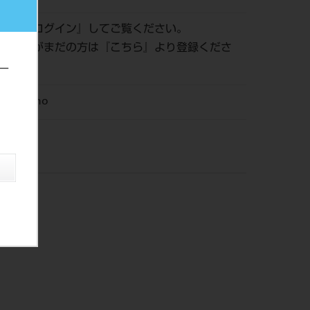
認は『
ログイン
』してご覧ください。
員登録がまだの方は『
こちら
』より登録くださ
ー
M Ortho