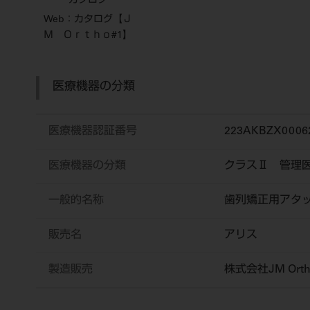
カタログ
Web：カタログ【Ｊ
Ｍ Ｏｒｔｈｏ#1】
医療機器の分類
医療機器認証番号
223AKBZX0006
医療機器の分類
クラスⅡ 管理
一般的名称
歯列矯正用アタ
販売名
アリス
製造販売
株式会社JM Orth