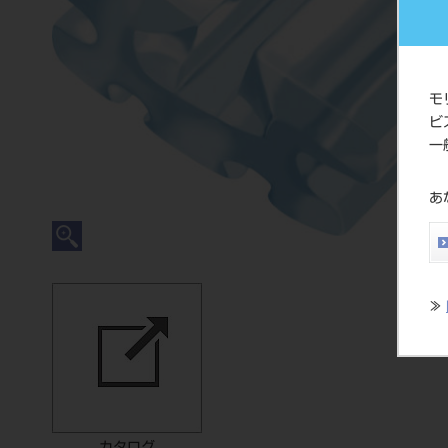
モ
ビ
一
あ
≫