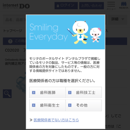
お問い合わせ
ログイン
メニュー
ページ数
詳細
トップページ
C02020 アリスブラケットスタンダードタイプ 10入
この商品に関するお問い合わせ
C02020 アリスブラケットスタンダードタイプ 10入
モリタのポータルサイト デンタルプラザで掲載し
Orthodontic Attachment
ているモリタの製品、サービス等の情報は、医療
歯列矯正用アタッチメント
関係者の方を対象にしたものです。一般の方に対
する情報提供サイトではありません。
品目コード
2068604442020
医療関係者の方は職種を選択ください。
JAN/EANコード
4571261427999
標準価格
価格の確認は『
ログイン
』してご
≫
医療関係者でない方はこちら
覧ください。
ネット会員登録がまだの方は『
こ