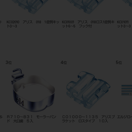
例キ
KC01012 アリス 018ロス1症例キ
KC01010 アリス 018ロス1症例キ
カタナZR
ット3～3上顎ノミ
ット3～3
T14mm 
9
10
11
位
位
位
イナ
矯正プライヤー スリージョー ND-
FCS フェイスクリブS
E－210
ド用
407
ベージュ