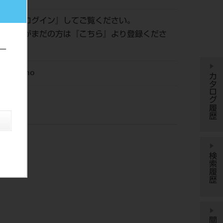
認は『
ログイン
』してご覧ください。
員登録がまだの方は『
こちら
』より登録くださ
ー
M Ortho
カタログ履歴
検索履歴