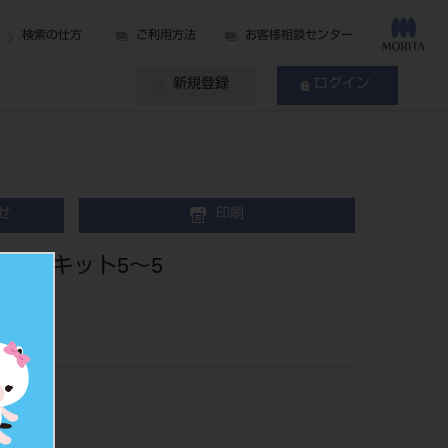
検索の仕方
ご利用方法
お客様相談センター
新規登録
ログイン
せ
印刷
 1症例キット5～5
452000
428217