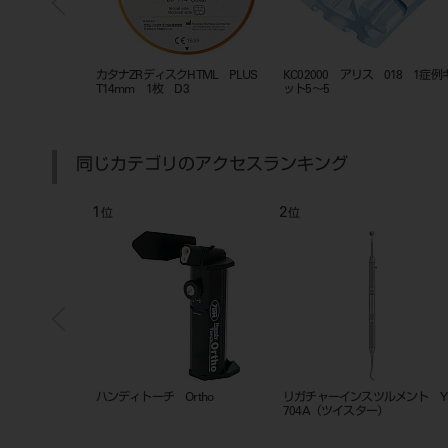
ス 018 1症例キッ
KC01000 アリス 018ロス1症例キ
KC01002 アリス 018ロス1症
ット5～5
ット5～5 フック付
同じカテゴリのアクセスランキング
7
8
位
位
 ガスボンベ ２
フェイスクリブ Ｌ・Ｍ・Ｓ各色
フェイスクリブ 交換用ゲルラ
ー チンカップ用、レストパッ
（各1枚入）