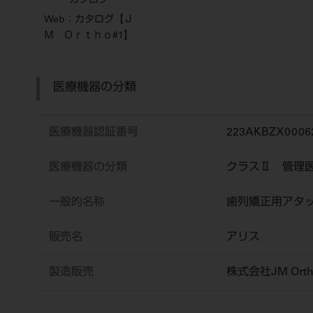
カタログ
Web：カタログ【Ｊ
Ｍ Ｏｒｔｈｏ#1】
医療機器の分類
医療機器認証番号
223AKBZX0006
医療機器の分類
クラスⅡ 管理
一般的名称
歯列矯正用アタ
販売名
アリス
製造販売
株式会社JM Orth