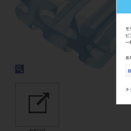
モ
ビ
一
あ
≫