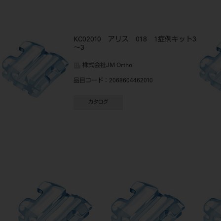
5
KC02010 アリス 018 1症例キット3
～3
株式会社JM Ortho
品目コード
：2068604462010
カタログ