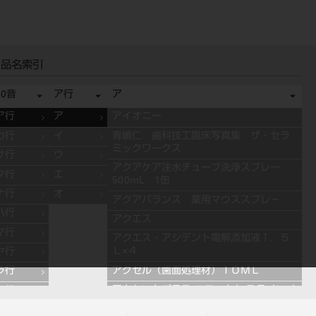
品名索引
50音
ア行
ア
ア行
ア
アイオニー
カ行
イ
青嶋仁 歯科技工臨床写真集 ザ・セラ
ミックワークス
サ行
ウ
アクアケア注水チューブ洗浄スプレー
タ行
エ
500mL 1缶
ナ行
オ
アクアバランス 薬用マウススプレ－
ハ行
アクエス
マ行
アクエス・アシデント電解添加液１．５
Ｌ×４
ヤ行
アクセル（歯面処理材）１０ＭＬ
ラ行
アクセントプラス エフェクト ステインペ
ワ行
ースト 4g ES11 ブルー