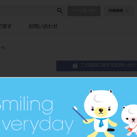
ページ数
詳細検索
で探す
お問い合わせ
～5
この商品に関するお問い合わ
KC02000 アリス 018
Orthodontic Attachment
歯列矯正用アタッチメント
品目コード
2068604
JAN/EANコード
4571261