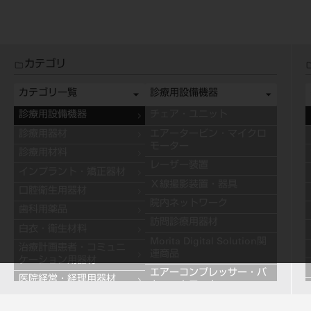
カテゴリ
カテゴリ一覧
診療用設備機器
診療用設備機器
チェア・ユニット
診療用器材
エアータービン・マイクロ
モーター
診療用材料
レーザー装置
インプラント・矯正器材
Ｘ線撮影装置・器具
口腔衛生用器材
院内ネットワーク
歯科用薬品
訪問診療用器材
白衣・衛生材料
Morita Digital Solution関
治療計画患者・コミュニ
連商品
ケーション用器材
エアーコンプレッサー・バ
医院経営・経理用器材
キュームモーター
学習用器材
キャビネット