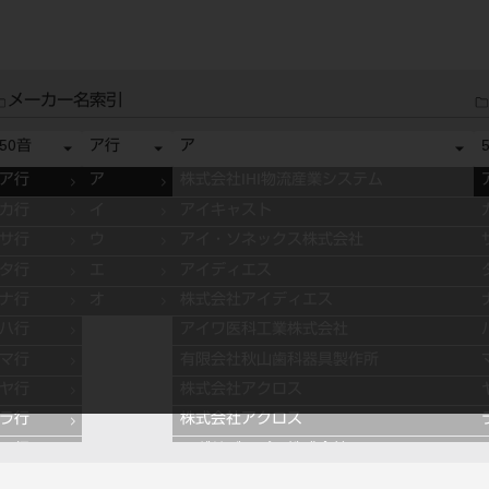
メーカー名索引
50音
ア行
ア
ア行
ア
株式会社IHI物流産業システム
カ行
イ
アイキャスト
サ行
ウ
アイ・ソネックス株式会社
タ行
エ
アイディエス
ナ行
オ
株式会社アイディエス
ハ行
アイワ医科工業株式会社
マ行
有限会社秋山歯科器具製作所
ヤ行
株式会社アクロス
ラ行
株式会社アクロス
ワ行
アグサジャパン株式会社
株式会社アスカメディカル