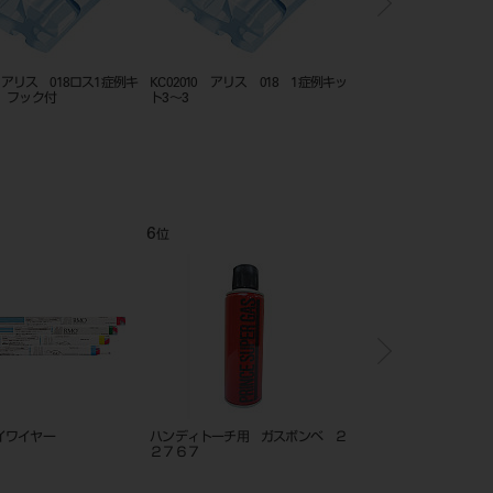
ディスクHTML PLUS
KC02000 アリス 018 1症例キ
KC02010 アリス 01
1枚 D3
ット5～5
ト3～3
12
1
位
位
 エルジロイワイヤー
ＣＵＴＭＳＡ モスキートスリムア
ハンディトーチ Ortho
ングル