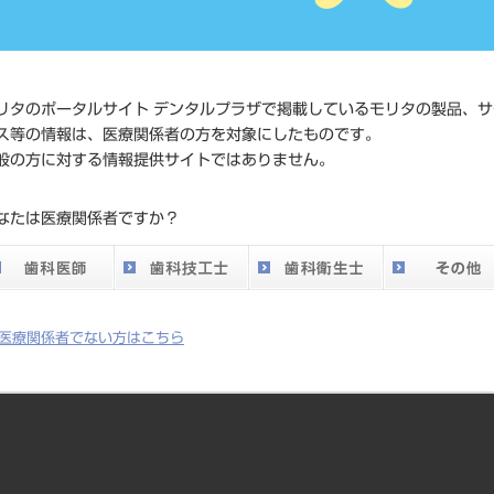
価格の確
標準価格
ネット会
い。
リタのポータルサイト デンタルプラザで掲載しているモリタの製品、サ
ス等の情報は、医療関係者の方を対象にしたものです。
メーカー
株式会社J
般の方に対する情報提供サイトではありません。
DO vol.26 掲載ペー
なたは医療関係者ですか？
425
ジ
医療関係者でない方はこちら