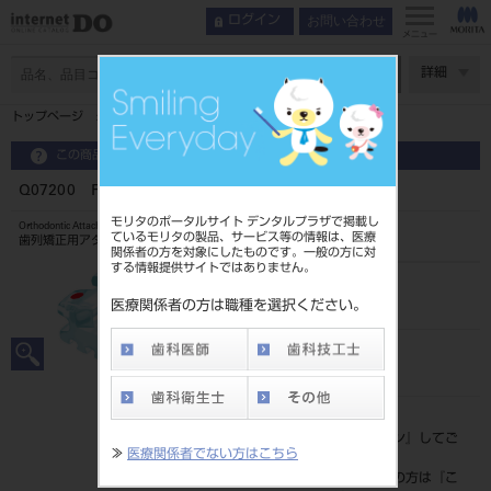
お問い合わせ
ログイン
メニュー
ページ数
詳細
トップページ
Q07200 FLIクリア018ロス 上前歯右
この商品に関するお問い合わせ
Q07200 FLIクリア018ロス 上前歯右
モリタのポータルサイト デンタルプラザで掲載し
Orthodontic Attachment
ているモリタの製品、サービス等の情報は、医療
歯列矯正用アタッチメント
関係者の方を対象にしたものです。一般の方に対
する情報提供サイトではありません。
品目コード
2068604707200
医療関係者の方は職種を選択ください。
JAN/EANコード
4571261428958
標準価格
価格の確認は『
ログイン
』してご
≫
医療関係者でない方はこちら
覧ください。
ネット会員登録がまだの方は『
こ