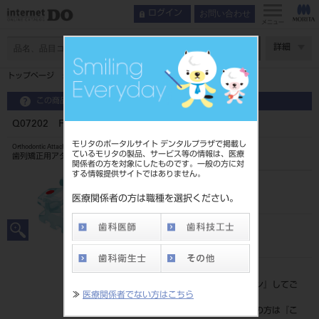
お問い合わせ
ログイン
メニュー
ページ数
詳細
トップページ
Q07202 FLIクリア018ロス 上側切歯右
この商品に関するお問い合わせ
Q07202 FLIクリア018ロス 上側切歯右
モリタのポータルサイト デンタルプラザで掲載し
Orthodontic Attachment
ているモリタの製品、サービス等の情報は、医療
歯列矯正用アタッチメント
関係者の方を対象にしたものです。一般の方に対
する情報提供サイトではありません。
品目コード
2068604707202
医療関係者の方は職種を選択ください。
JAN/EANコード
4571261428972
標準価格
価格の確認は『
ログイン
』してご
≫
医療関係者でない方はこちら
覧ください。
ネット会員登録がまだの方は『
こ