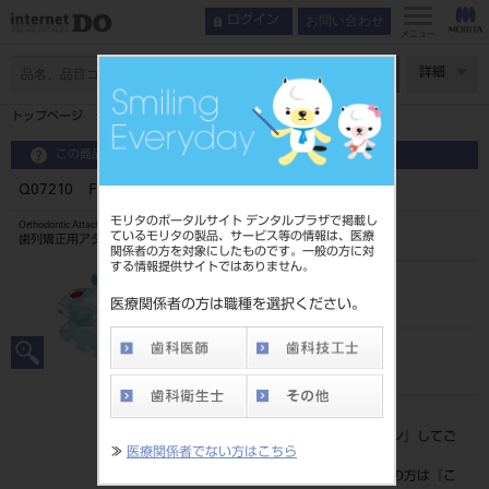
お問い合わせ
ログイン
メニュー
ページ数
詳細
トップページ
Q07210 FLIクリア018ロス 上小臼歯
この商品に関するお問い合わせ
Q07210 FLIクリア018ロス 上小臼歯
モリタのポータルサイト デンタルプラザで掲載し
Orthodontic Attachment
ているモリタの製品、サービス等の情報は、医療
歯列矯正用アタッチメント
関係者の方を対象にしたものです。一般の方に対
する情報提供サイトではありません。
品目コード
2068604707210
医療関係者の方は職種を選択ください。
JAN/EANコード
4571261429047
標準価格
価格の確認は『
ログイン
』してご
≫
医療関係者でない方はこちら
覧ください。
ネット会員登録がまだの方は『
こ