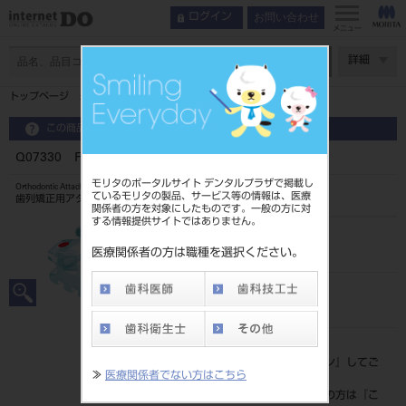
お問い合わせ
ログイン
メニュー
ページ数
詳細
トップページ
Q07330 FLIクリア022ロス下第1小臼歯
この商品に関するお問い合わせ
Q07330 FLIクリア022ロス下第1小臼歯
モリタのポータルサイト デンタルプラザで掲載し
Orthodontic Attachment
ているモリタの製品、サービス等の情報は、医療
歯列矯正用アタッチメント
関係者の方を対象にしたものです。一般の方に対
する情報提供サイトではありません。
品目コード
2068604707330
医療関係者の方は職種を選択ください。
JAN/EANコード
4571261429306
標準価格
価格の確認は『
ログイン
』してご
≫
医療関係者でない方はこちら
覧ください。
ネット会員登録がまだの方は『
こ