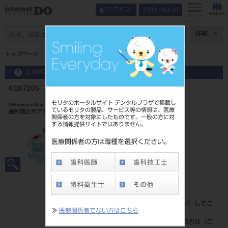
お問い合わせ
ログイン
メニュー
ページ数
詳細
トップページ
KQ07205 FLIクリア018ロス 3－3 フック付
この商品に関するお問い合わせ
KQ07205 FLIクリア018ロス 3－3 フック付
モリタのポータルサイト デンタルプラザで掲載し
Orthodontic Attachment
ているモリタの製品、サービス等の情報は、医療
歯列矯正用アタッチメント
関係者の方を対象にしたものです。一般の方に対
する情報提供サイトではありません。
品目コード
2068604727205
医療関係者の方は職種を選択ください。
JAN/EANコード
4571261428880
標準価格
価格の確認は『
ログイン
』してご
≫
医療関係者でない方はこちら
覧ください。
ネット会員登録がまだの方は『
こ