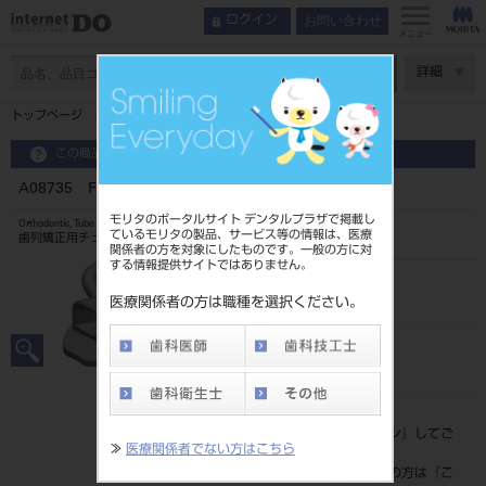
お問い合わせ
ログイン
メニュー
ページ数
詳細
トップページ
A08735 FLIチューブ ロス 10入
この商品に関するお問い合わせ
A08735 FLIチューブ ロス 10入
モリタのポータルサイト デンタルプラザで掲載し
Orthodontic, Tube
ているモリタの製品、サービス等の情報は、医療
歯列矯正用チューブ
関係者の方を対象にしたものです。一般の方に対
する情報提供サイトではありません。
品目コード
2068604808735
医療関係者の方は職種を選択ください。
JAN/EANコード
4571261428606
標準価格
価格の確認は『
ログイン
』してご
≫
医療関係者でない方はこちら
覧ください。
ネット会員登録がまだの方は『
こ