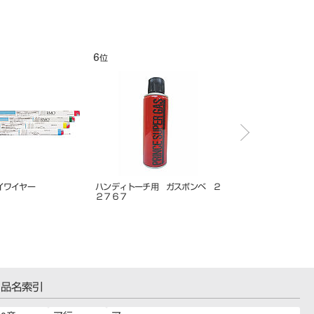
7
8
位
位
ガスボンベ ２
フェイスクリブ Ｌ・Ｍ・Ｓ各色
矯正プライヤー スリージョー ND-
407
品名索引