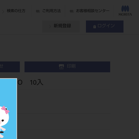
検索の仕方
ご利用方法
お客様相談センター
新規登録
ログイン
せ
印刷
ロス DO 10入
818753
428583