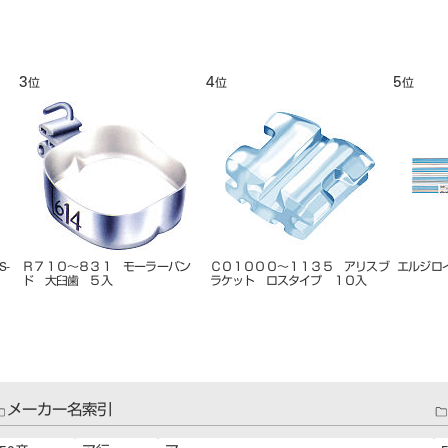
5
6
位
位
０００～１１３５ アリスブ
エルジロイワイヤー
ハンディトーチ用 
ト ロスタイプ １０入
２７６７
メーカー名索引