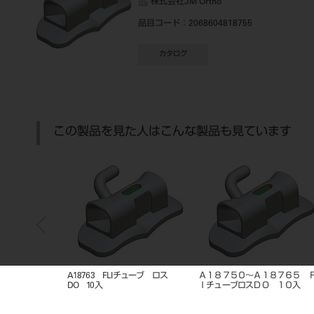
株式会社JM Ortho
品目コード
：2068604818755
カタログ
この製品を見た人はこんな製品も見ています
６５ ＦＬ
A18763 FLIチューブ ロス
A18765 FLIチューブ ロス
A1
０入
DO 10入
DO 10入
DO