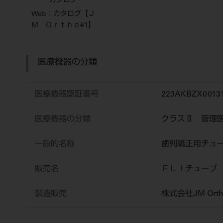
カタログ
Web：カタログ【Ｊ
Ｍ Ｏｒｔｈｏ#1】
医療機器の分類
医療機器認証番号
223AKBZX0013
医療機器の分類
クラスⅡ 管理
一般的名称
歯列矯正用チュ
販売名
ＦＬＩチューブ
製造販売
株式会社JM Orth