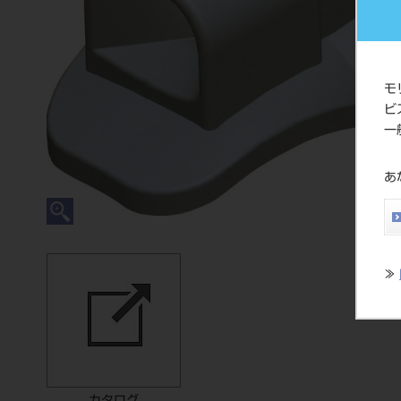
モ
ビ
一
あ
≫