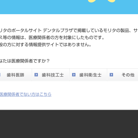
価格の確
標準価格
ネット会
い。
リタのポータルサイト デンタルプラザで掲載しているモリタの製品、サ
ス等の情報は、医療関係者の方を対象にしたものです。
メーカー
株式会社J
般の方に対する情報提供サイトではありません。
DO vol.26 掲載ペー
なたは医療関係者ですか？
431
ジ
医療関係者でない方はこちら