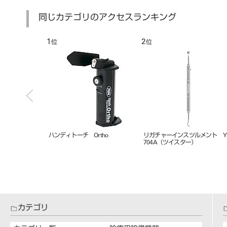
同じカテゴリのアクセスランキング
2
3
4
位
位
位
リガチャーインスツルメント YS-
Ｒ７１０～８３１ モーラーバン
Ｃ０１
704A（ツイスター）
ド 大臼歯 ５入
ラケッ
カテゴリ