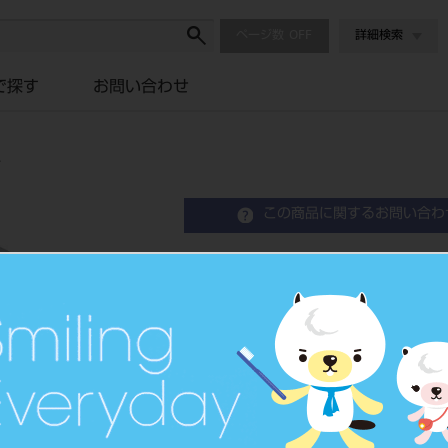
ページ数
詳細検索
で探す
お問い合わせ
入
この商品に関するお問い合わ
A18753 FLIチューブ 
Orthodontic, Tube
歯列矯正用チューブ
品目コード
2068604
JAN/EANコード
4571261