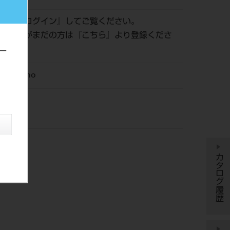
認は『
ログイン
』してご覧ください。
員登録がまだの方は『
こちら
』より登録くださ
ー
M Ortho
カタログ履歴