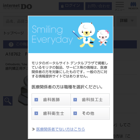
お問い合わせ
ログイン
メニュー
ページ数
詳細
トップページ
A18762 FLIチューブ ロス DO 10入
この商品に関するお問い合わせ
A18762 FLIチューブ ロス DO 10入
モリタのポータルサイト デンタルプラザで掲載し
Orthodontic, Tube
ているモリタの製品、サービス等の情報は、医療
歯列矯正用チューブ
関係者の方を対象にしたものです。一般の方に対
する情報提供サイトではありません。
品目コード
2068604818762
医療関係者の方は職種を選択ください。
JAN/EANコード
4571261428774
標準価格
価格の確認は『
ログイン
』してご
≫
医療関係者でない方はこちら
覧ください。
ネット会員登録がまだの方は『
こ