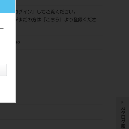
認は『
ログイン
』してご覧ください。
員登録がまだの方は『
こちら
』より登録くださ
ー
M Ortho
カタログ履歴