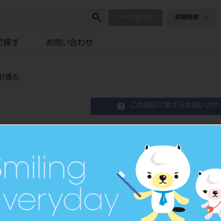
ページ数
詳細検索
で探す
お問い合わせ
顎7番右
この商品に関するお問い合わ
A08800 FLIミニチュー
Orthodontic Tube
歯列矯正用チューブ
品目コード
2068604
JAN/EANコード
4571261