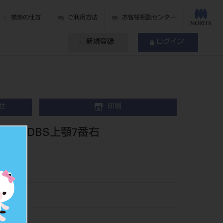
検索の仕方
ご利用方法
お客様相談センター
新規登録
ログイン
せ
印刷
ブ018 DBS上顎7番右
828800
435055