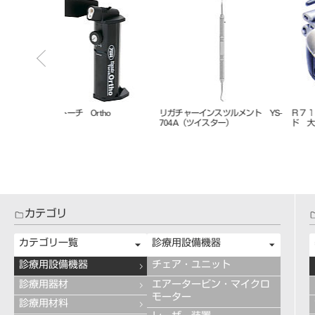
 ガスボンベ ２
フェイスクリブ Ｌ・Ｍ・Ｓ各色
フェイスクリブ 交換用ゲルラ
ー チンカップ用、レストパッ
（各1枚入）
カテゴリ
カテゴリ一覧
診療用設備機器
診療用設備機器
チェア・ユニット
診療用器材
エアータービン・マイクロ
モーター
診療用材料