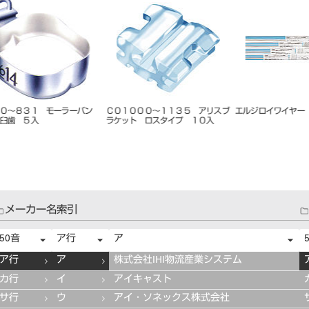
イナ
矯正プライヤー スリージョー ND-
FCS フェイスクリブS
E－210
ド用
407
ベージュ
メーカー名索引
50音
ア行
ア
ア行
ア
株式会社IHI物流産業システム
カ行
イ
アイキャスト
サ行
ウ
アイ・ソネックス株式会社