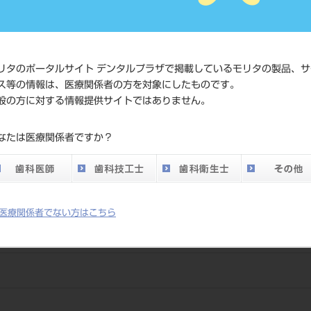
価格の確
標準価格
ネット会
い。
リタのポータルサイト デンタルプラザで掲載しているモリタの製品、サ
ス等の情報は、医療関係者の方を対象にしたものです。
メーカー
株式会社J
般の方に対する情報提供サイトではありません。
DO vol.26 掲載ペー
なたは医療関係者ですか？
430
ジ
医療関係者でない方はこちら