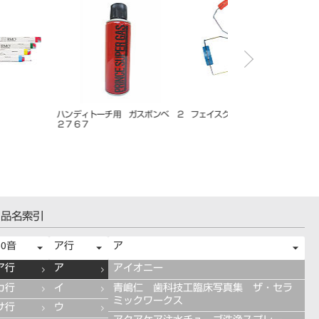
 エルジロイワイヤー
ＣＵＴＭＳＡ モスキートスリムア
ハンディトーチ Ortho
ングル
品名索引
50音
ア行
ア
ア行
ア
アイオニー
カ行
イ
青嶋仁 歯科技工臨床写真集 ザ・セラ
ミックワークス
サ行
ウ