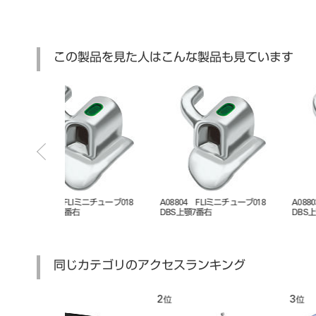
この製品を見た人はこんな製品も見ています
ミニチューブ018
A08805 FLIミニチューブ018
A08814 FLIミニチューブ018
DBS上顎7番左
DBS下顎7番右
同じカテゴリのアクセスランキング
7
8
位
位