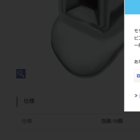
モ
ビ
一
あ
≫
仕様
仕様
包装:10個