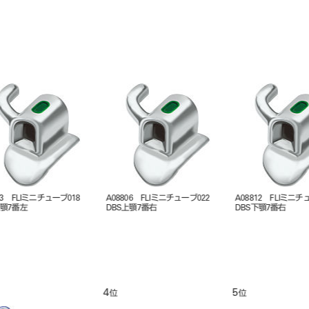
A08808 FLIミニチューブ022
A08816 FLIミニチューブ018
A08802
DBS上顎7番右
DBS下顎7番右
DBS上顎
9
10
11
位
位
位