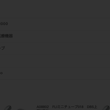
1000
医療機器
ーブ
o
A08802 FLIミニチューブ018 DBS上