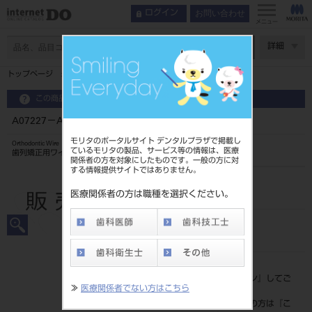
お問い合わせ
ログイン
メニュー
ページ数
詳細
トップページ
A07227－A FLIワイヤー SS 016x022 下顎
この商品に関するお問い合わせ
A07227－A FLIワイヤー SS 016x022 下顎
モリタのポータルサイト デンタルプラザで掲載し
Orthodontic Wire
ているモリタの製品、サービス等の情報は、医療
歯列矯正用ワイヤ
関係者の方を対象にしたものです。一般の方に対
する情報提供サイトではありません。
品目コード
2068604907227
医療関係者の方は職種を選択ください。
JAN/EANコード
4571261432238
標準価格
価格の確認は『
ログイン
』してご
≫
医療関係者でない方はこちら
覧ください。
ネット会員登録がまだの方は『
こ