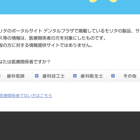
価格の確
標準価格
ネット会
い。
リタのポータルサイト デンタルプラザで掲載しているモリタの製品、サ
ス等の情報は、医療関係者の方を対象にしたものです。
メーカー
アイワ医
般の方に対する情報提供サイトではありません。
DO vol.26 掲載ペー
なたは医療関係者ですか？
627
ジ
医療関係者でない方はこちら