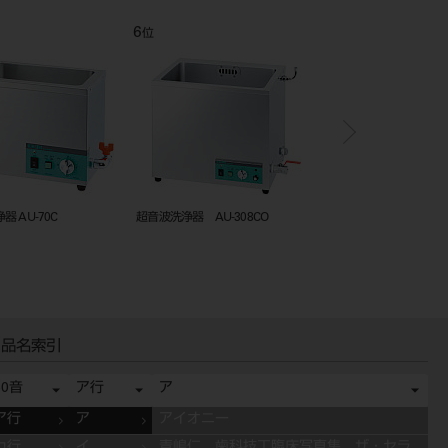
6
7
位
位
 AU-70C
超音波洗浄器 AU-308CO
超音波洗浄器 ＡＵ‐
（標準 Ｒ）
品名索引
50音
ア行
ア
ア行
ア
アイオニー
カ行
イ
青嶋仁 歯科技工臨床写真集 ザ・セラ