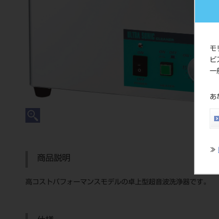
モ
ビ
一
あ
≫
商品説明
高コストパフォーマンスモデルの卓上型超音波洗浄器です。