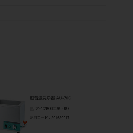
超音波洗浄器 AU-70C
アイワ医科工業（株）
品目コード
：201680017