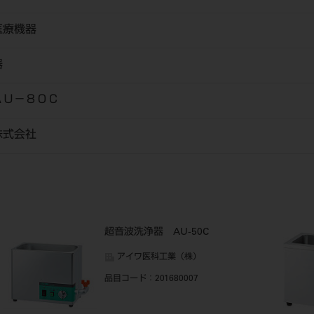
医療機器
器
ＡＵ－８０Ｃ
株式会社
超音波洗浄器 AU-50C
アイワ医科工業（株）
品目コード
：201680007