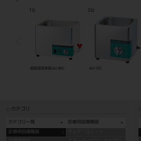
1
2
位
位
Ｕ‐５０ＣＢ
超音波洗浄器 AU-80C
AU-12C
カテゴリ
カテゴリ一覧
診療用設備機器
診療用設備機器
チェア・ユニット
診療用器材
エアータービン・マイクロ