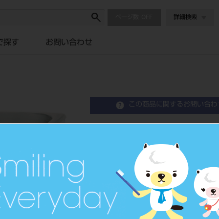
ページ数
詳細検索
で探す
お問い合わせ
この商品に関するお問い合わ
超音波洗浄器 AU-80C
Ultrasonic Cleaner
超音波洗浄器
品目コード
2016800
JAN/EANコード
4582247