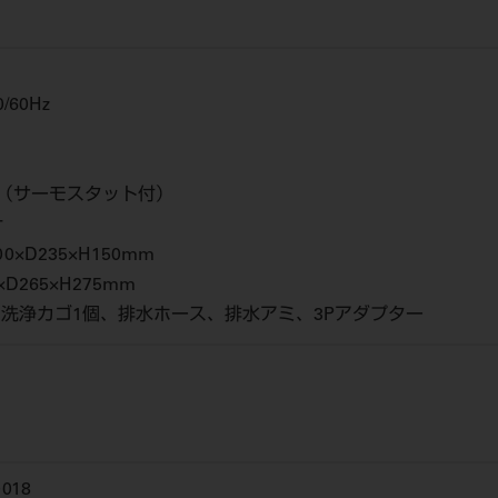
0/60Hz
5W（サーモスタット付）
計
0×D235×H150mm
×D265×H275mm
タ、洗浄カゴ1個、排水ホース、排水アミ、3Pアダプター
018