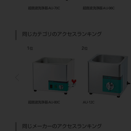
リーナー JM-75
超音波洗浄器 AU-70C
超音波洗浄器 AU-96C
同じカテゴリのアクセスランキング
1
2
位
位
90C
超音波洗浄器 AU-80C
AU-12C
同じメーカーのアクセスランキング