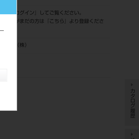
認は『
ログイン
』してご覧ください。
員登録がまだの方は『
こちら
』より登録くださ
ー
科工業（株）
カタログ履歴