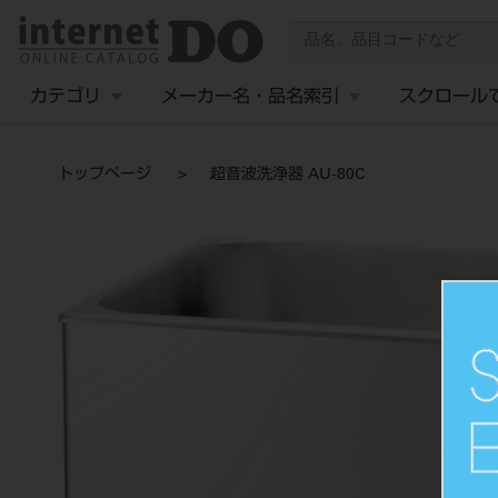
カテゴリ
メーカー名・品名索引
スクロール
トップページ
超音波洗浄器 AU-80C