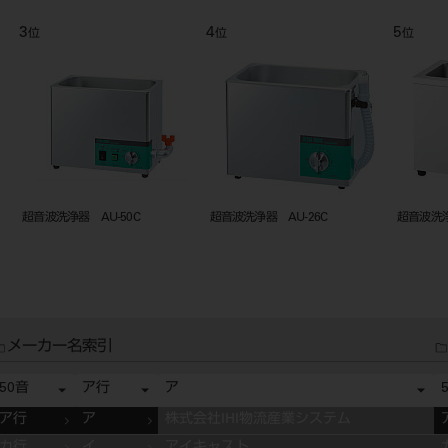
3
4
5
位
位
位
超音波洗浄器 AU-50C
超音波洗浄器 AU-26C
超音波洗浄器
メーカー名索引
50音
ア行
ア
ア行
ア
株式会社IHI物流産業システム
カ行
イ
アイキャスト