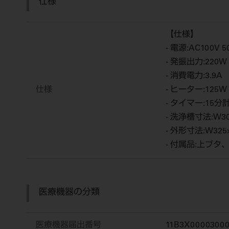
仕様
【仕様】
- 電源:AC100V 5
- 発振出力:220W
- 消費電力:3.9A
仕様
- ヒーター:12
- タイマー:15分
- 洗浄槽寸法:W30
- 外形寸法:W325
- 付属品:上ブ
医療機器の分類
医療機器届出番号
11B3X00003000