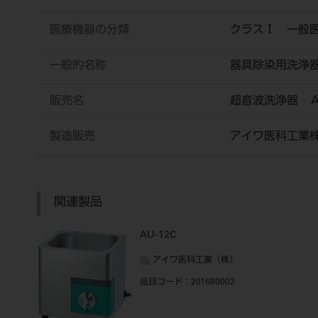
医療機器の分類
クラスⅠ 一般
一般的名称
器具除染用洗浄
販売名
超音波洗浄器 
製造販売
アイワ医科工業
関連製品
AU-12C
アイワ医科工業（株）
品目コード
：201680002