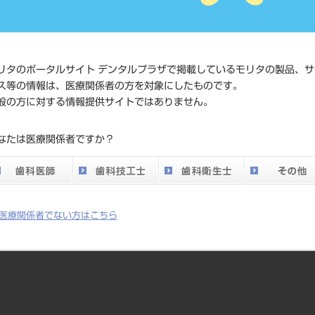
価格の確
標準価格
ネット会
い。
リタのポータルサイト デンタルプラザで掲載しているモリタの製品、サ
ス等の情報は、医療関係者の方を対象にしたものです。
メーカー
（株）東
般の方に対する情報提供サイトではありません。
DO vol.26 掲載ペー
なたは医療関係者ですか？
616
ジ
医療関係者でない方はこちら