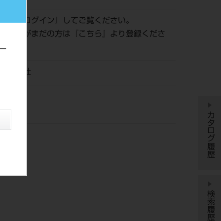
認は『
ログイン
』してご覧ください。
員登録がまだの方は『
こちら
』より登録くださ
ー
京歯材社
カタログ履歴
検索履歴