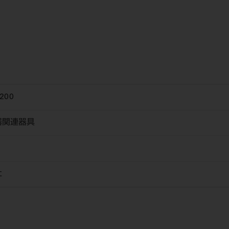
200
器関連器具
社