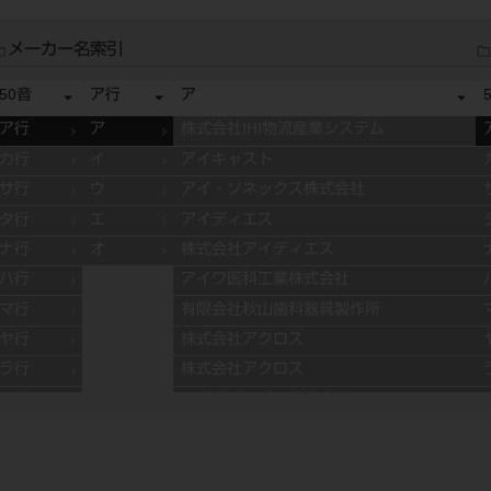
メーカー名索引
50音
ア行
ア
ア行
ア
株式会社IHI物流産業システム
カ行
イ
アイキャスト
サ行
ウ
アイ・ソネックス株式会社
タ行
エ
アイディエス
ナ行
オ
株式会社アイディエス
ハ行
アイワ医科工業株式会社
マ行
有限会社秋山歯科器具製作所
ヤ行
株式会社アクロス
ラ行
株式会社アクロス
ワ行
アグサジャパン株式会社
株式会社アスカメディカル
アドデント
アバロン