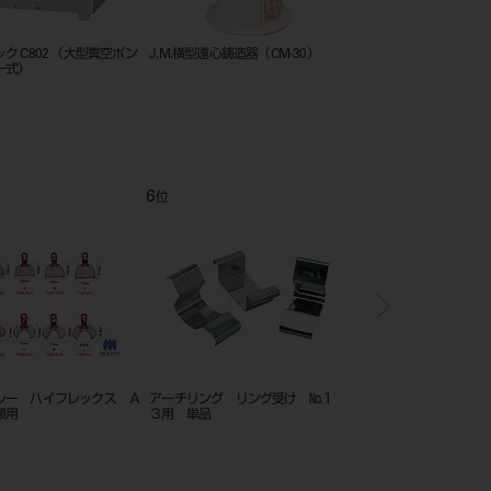
リング No.1 全顎 単品
エアロマーズSV専用冷却水循環ユ
サーモトロールⅢ
ニット
12
1
位
位
 N.P. 120g×2個入
チャネル トレー
モーション ビジトレー