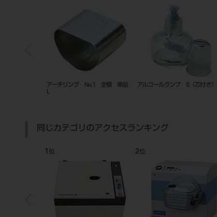
o.1 全顎 単品
アーチリング No.2 パラタルバ
アーチリング No.2 パラタル
ー 単品 L
ー 単品 M
同じカテゴリのアクセスランキング
7
8
位
位