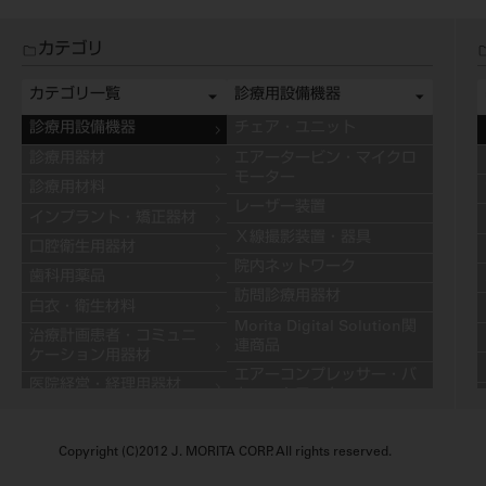
カテゴリ
カテゴリ一覧
診療用設備機器
診療用設備機器
チェア・ユニット
診療用器材
エアータービン・マイクロ
モーター
診療用材料
レーザー装置
インプラント・矯正器材
Ｘ線撮影装置・器具
口腔衛生用器材
院内ネットワーク
歯科用薬品
訪問診療用器材
白衣・衛生材料
Morita Digital Solution関
治療計画患者・コミュニ
連商品
ケーション用器材
エアーコンプレッサー・バ
医院経営・経理用器材
キュームモーター
学習用器材
キャビネット
技工用設備機器
Copyright (C)2012 J. MORITA CORP. All rights reserved.
その他の診療用設備機器
技工用器材