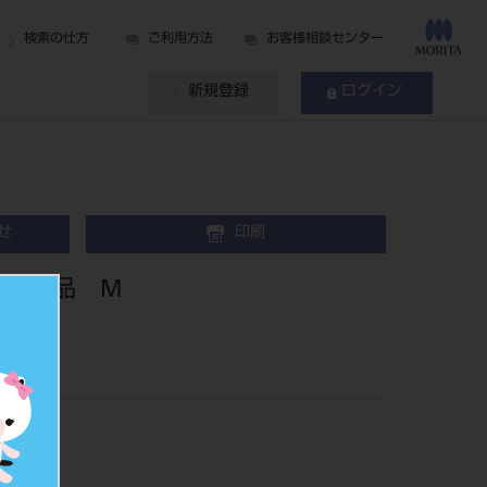
検索の仕方
ご利用方法
お客様相談センター
新規登録
ログイン
せ
印刷
顎 単品 M
683M
990092