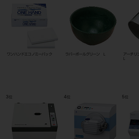
バ
アーチリング №３ 片顎 単品
アーチリング №１ 全顎 単品
アーチリ
L
9
10
11
位
位
位