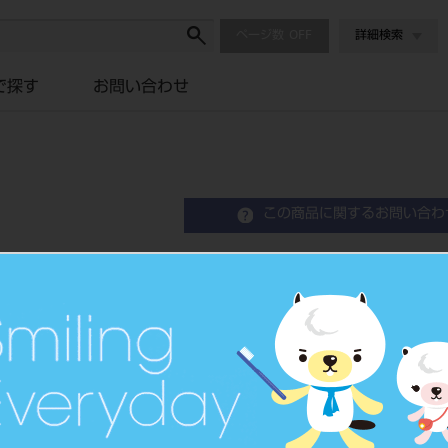
ページ数
詳細検索
で探す
お問い合わせ
この商品に関するお問い合わ
アーチリング No.3 片
Oval Casting Ring
特殊形鋳造用リング
品目コード
207080
JAN/EANコード
4580176