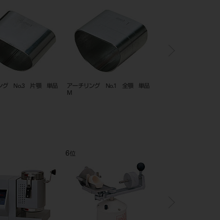
ング No.1 全顎 単品
アルコールランプ S（芯付き）
ワンハンドエコノミー
12
1
位
位