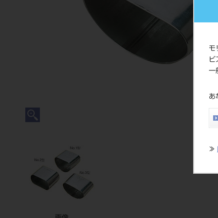
モ
ビ
一
あ
≫