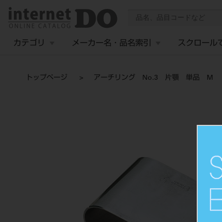
カテゴリ
メーカー名・品名索引
スクロール
トップページ
アーチリング No.3 片顎 単品 M