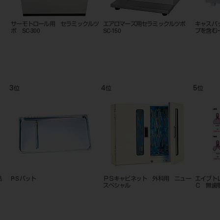
SC-
ナショナル ブローパイプ
セラミックリボン NEW
アーチ
30mm×10m
L
9
10
11
位
位
位
2個入
エイブトレー ハイフレックス Ａ
アーチリング №２ パラタルバ
ハイドン
Ｃ 有歯顎用
ー 単品