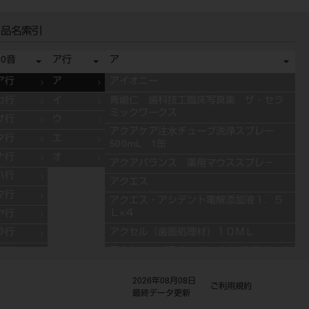
品名索引
50音
ア行
ア
ア行
ア
アイオニー
カ行
イ
青嶋仁 歯科技工臨床写真集 ザ・セラ
ミックワークス
サ行
ウ
アクアケア注水チューブ洗浄スプレー
タ行
エ
500mL 1缶
ナ行
オ
アクアバランス 薬用マウススプレ－
ハ行
アクエス
マ行
アクエス・アシデント電解添加液１．５
Ｌ×４
ヤ行
アクセル（歯面処理材）１０ＭＬ
ラ行
アクセントプラス エフェクト ステインペ
ワ行
ースト 4g ES11 ブルー
2026年08月08日
アクセントプラス エフェクト ステインペ
ご利用規約
最終データ更新
ースト 4g ES13 グレー