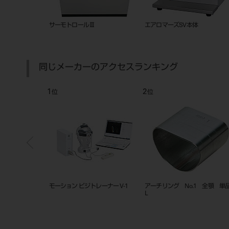
造器（CM-30）
サーモトロール用 カーボンルツ
エアロマーズ用カーボンルツボ 
ボ SC-400C
250C
同じメーカーのアクセスランキング
7
8
位
位
 リング受け №１
P-S ニュースペシャル・バット用
ポーセニイ ハイドン 120g×
グラスグリーン