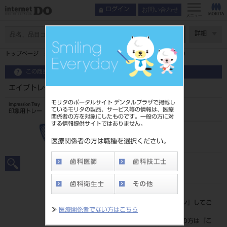
お問い合わせ
ログイン
メニュー
ページ数
詳細
トップページ
エイブトレー ハイフレックス AC 有歯顎用 LU
この商品に関するお問い合わせ
エイブトレー ハイフレックス AC 有歯顎用 LU
モリタのポータルサイト デンタルプラザで掲載し
Impression Tray
ているモリタの製品、サービス等の情報は、医療
印象用トレー
関係者の方を対象にしたものです。一般の方に対
する情報提供サイトではありません。
品目コード
207080816LU
医療関係者の方は職種を選択ください。
JAN/EANコード
4580176991228
標準価格
価格の確認は『
ログイン
』してご
≫
医療関係者でない方はこちら
覧ください。
ネット会員登録がまだの方は『
こ