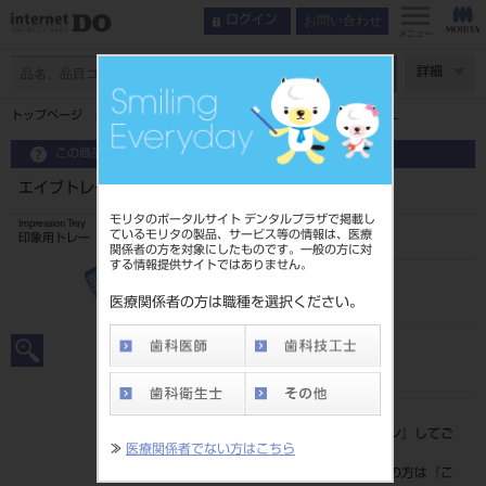
お問い合わせ
ログイン
メニュー
ページ数
詳細
トップページ
エイブトレー ハイフレックス AC 有歯顎用 ML
この商品に関するお問い合わせ
エイブトレー ハイフレックス AC 有歯顎用 ML
モリタのポータルサイト デンタルプラザで掲載し
Impression Tray
ているモリタの製品、サービス等の情報は、医療
印象用トレー
関係者の方を対象にしたものです。一般の方に対
する情報提供サイトではありません。
品目コード
207080816ML
医療関係者の方は職種を選択ください。
JAN/EANコード
4580176991280
標準価格
価格の確認は『
ログイン
』してご
≫
医療関係者でない方はこちら
覧ください。
ネット会員登録がまだの方は『
こ